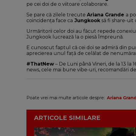
pe cei doi de o viitoare colaborare.
Se pare că zilele trecute
Ariana Grande
a po
coincidența face ca
Jungkook
să fi share-uit
Urmăritorii celor doi au făcut repede conexiun
Jungkook lucrează la o piesă împreună.
E cunoscut faptul că cei doi se admiră din pun
aprecierea unul față de celălat de nenumărat
#ThatNew
– De Luni până Vineri, de la 13 la
news, cele mai bune vibe-uri, recomandări de f
Poate vrei mai multe articole despre:
Ariana Gran
ARTICOLE SIMILARE