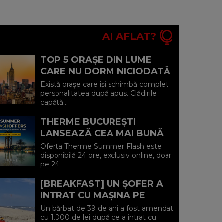
AI AFLAT?
TOP 5 ORAȘE DIN LUME
CARE NU DORM NICIODATĂ
ȘI POVEȘTILE DIN SPATELE
Există orașe care își schimbă complet
CELOR MAI CELEBRE
personalitatea după apus. Clădirile
capătă...
BULEVARDE DE ...
THERME BUCUREȘTI
LANSEAZĂ CEA MAI BUNĂ
OFERTĂ A VERII: MINUS 20%
Oferta Therme Summer Flash este
LA VOUCHERE, DOAR PE 24
disponibilă 24 ore, exclusiv online, doar
pe 24 ...
IULIE (P)...
[BREAKFAST] UN ȘOFER A
INTRAT CU MAȘINA PE
PLAJA DIN VADU ȘI A FOST
Un bărbat de 39 de ani a fost amendat
AMENDAT.
cu 1.000 de lei după ce a intrat cu