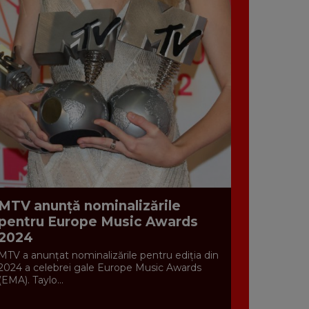
MTV anunță nominalizările
pentru Europe Music Awards
2024
MTV a anunțat nominalizările pentru ediția din
2024 a celebrei gale Europe Music Awards
(EMA). Taylo...