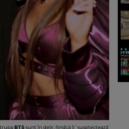
 trupa
BTS
sunt în delir, fiindcă îi ‘ susptectează’