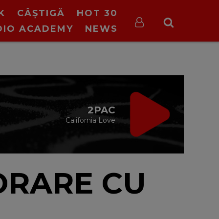
K
CÂȘTIGĂ
HOT 30
DIO ACADEMY
NEWS
ON STOP VIRGIN
cu Virgin Radio Romania
24/24
ORARE CU