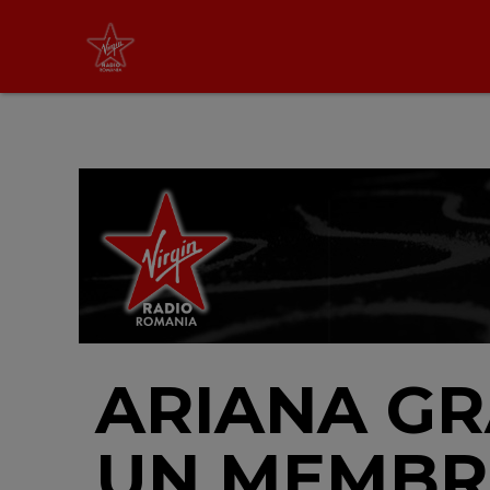
Non Stop Virgin
cu Virgin Radio Romania
24/24
LIVE &
PODCAST
ARIANA G
UN MEMBR