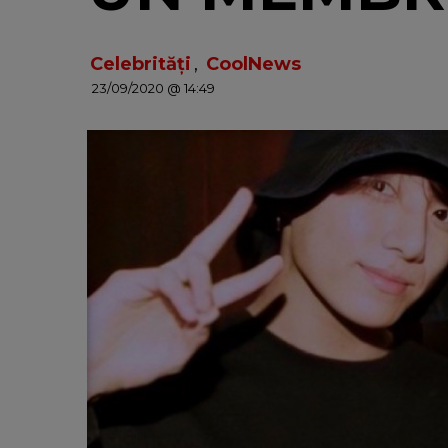
Celebrități
,
CoolNews
23/09/2020 @ 14:49