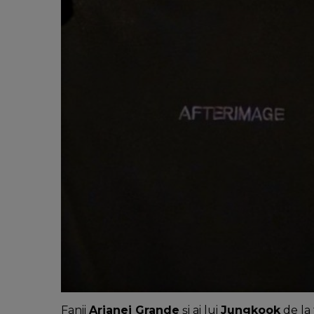
Fanii
Arianei Grande
și ai lui
Jungkook
de la