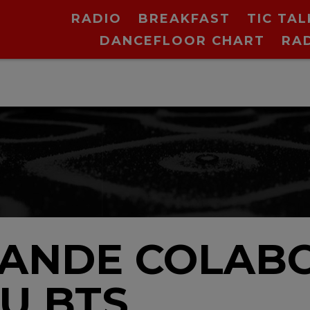
RADIO
BREAKFAST
TIC TAL
DANCEFLOOR CHART
RA
N
RANDE COLAB
U BTS