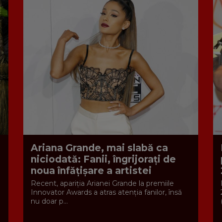
Ariana Grande, mai slabă ca
niciodată: Fanii, îngrijorați de
noua înfățișare a artistei
Recent, apariția Arianei Grande la premiile
Innovator Awards a atras atenția fanilor, însă
nu doar p...