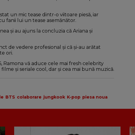
stat un mic tease dintr-o viitoare piesă, iar
 cu fanii lui un tease asemănător.
ea și au ajuns la concluzia că Ariana și
ct de vedere profesional și că și-au arătat
e ori.
 16, Ramona vă aduce cele mai fresh celebrity
ilme și seriale cool, dar și cea mai bună muzică.
de
BTS
colaborare
jungkook
K-pop
piesa noua