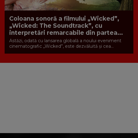
Coloana sonoră a filmului „Wicked”,
„Wicked: The Soundtrack”, cu
interpretări remarcabile din partea...
Astăzi, odată cu lansarea globală a noului eveniment
cinematografic „Wicked”, este dezvăluită și cea...