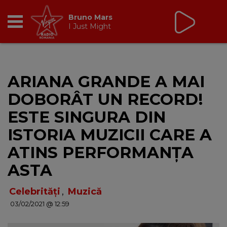
Non Stop Virgin
cu Virgin Radio Romania
24/24
RADIO
ARIANA GRANDE A MAI
BREAKFAST
DOBORÂT UN RECORD!
TIC TALK
ESTE SINGURA DIN
ISTORIA MUZICII CARE A
CÂȘTIGĂ
ATINS PERFORMANȚA
HOT 30
ASTA
DANCEFLOOR CHART
Celebrități
,
Muzică
03/02/2021 @ 12:59
RADIO ACADEMY