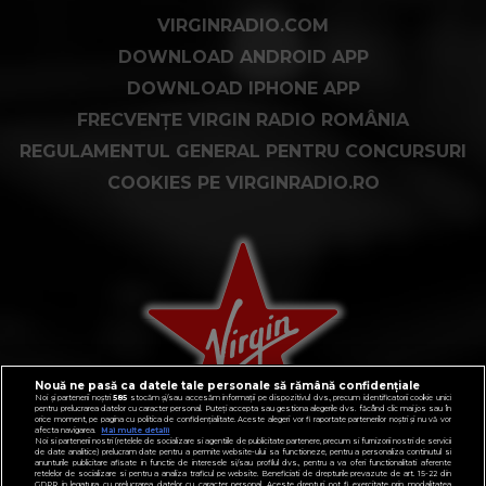
VIRGINRADIO.COM
DOWNLOAD ANDROID APP
DOWNLOAD IPHONE APP
FRECVENȚE VIRGIN RADIO ROMÂNIA
REGULAMENTUL GENERAL PENTRU CONCURSURI
COOKIES PE VIRGINRADIO.RO
Nouă ne pasă ca datele tale personale să rămână confidențiale
Noi și partenerii noștri
585
stocăm și/sau accesăm informații pe dispozitivul dvs., precum identificatorii cookie unici
pentru prelucrarea datelor cu caracter personal. Puteți accepta sau gestiona alegerile dvs. făcând clic mai jos sau în
orice moment, pe pagina cu politica de confidențialitate. Aceste alegeri vor fi raportate partenerilor noștri și nu vă vor
afecta navigarea.
Mai multe detalii
Noi si partenerii nostri (retelele de socializare si agentiile de publicitate partenere, precum si furnizorii nostri de servicii
de date analitice) prelucram date pentru a permite website-ului sa functioneze, pentru a personaliza continutul si
anunturile publicitare afisate in functie de interesele si/sau profilul dvs., pentru a va oferi functionalitati aferente
retelelor de socializare si pentru a analiza traficul pe website. Beneficiati de drepturile prevazute de art. 15-22 din
GDPR in legatura cu prelucrarea datelor cu caracter personal. Aceste drepturi pot fi exercitate prin modalitatea