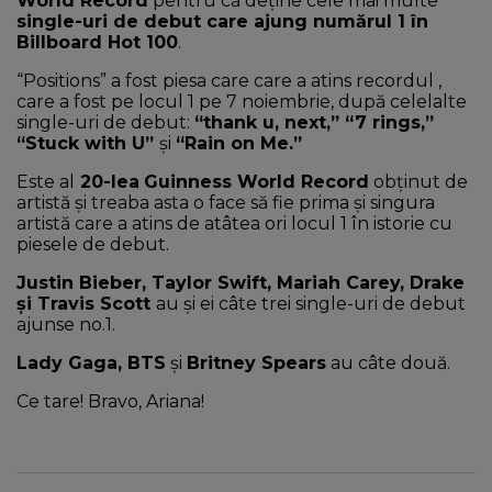
World Record
pentru că deține cele mai multe
single-uri de debut care ajung numărul 1 în
Billboard Hot 100
.
“Positions” a fost piesa care care a atins recordul ,
care a fost pe locul 1 pe 7 noiembrie, după celelalte
single-uri de debut:
“thank u, next,” “7 rings,”
“Stuck with U”
și
“Rain on Me.”
Este al
20-lea
Guinness World Record
obținut de
artistă și treaba asta o face să fie prima și singura
artistă care a atins de atâtea ori locul 1 în istorie cu
piesele de debut.
Justin Bieber, Taylor Swift, Mariah Carey, Drake
și Travis Scott
au și ei câte trei single-uri de debut
ajunse no.1.
Lady Gaga, BTS
și
Britney Spears
au câte două.
Ce tare! Bravo, Ariana!