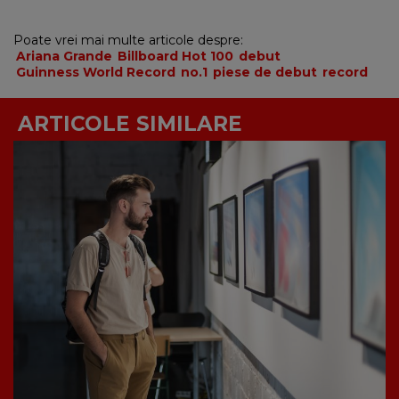
Poate vrei mai multe articole despre:
Ariana Grande
Billboard Hot 100
debut
Guinness World Record
no.1
piese de debut
record
ARTICOLE SIMILARE