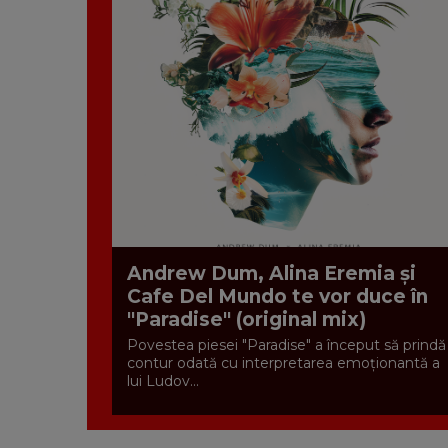
Andrew Dum, Alina Eremia și
Cafe Del Mundo te vor duce în
"Paradise" (original mix)
Povestea piesei "Paradise" a început să prindă
contur odată cu interpretarea emoționantă a
lui Ludov...