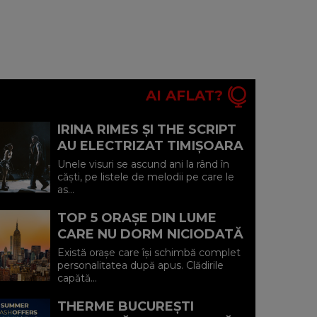
AI AFLAT?
IRINA RIMES ȘI THE SCRIPT
AU ELECTRIZAT TIMIȘOARA
CU UN DUET-SURPRIZĂ PE
Unele visuri se ascund ani la rând în
„HALL OF FAME"
căști, pe listele de melodii pe care le
as...
TOP 5 ORAȘE DIN LUME
CARE NU DORM NICIODATĂ
ȘI POVEȘTILE DIN SPATELE
Există orașe care își schimbă complet
CELOR MAI CELEBRE
personalitatea după apus. Clădirile
capătă...
BULEVARDE DE ...
THERME BUCUREȘTI