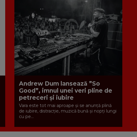
Andrew Dum lansează ”So
Good”, imnul unei veri pline de
petreceri și iubire
Vara este tot mai aproape și se anunță plină
de iubire, distracție, muzică bună și nopți lungi
cu pe...