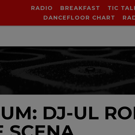
RADIO
BREAKFAST
TIC TAL
DANCEFLOOR CHART
RA
UM: DJ-UL R
E SCENA