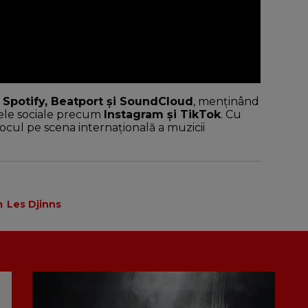
e
Spotify, Beatport și SoundCloud
, menținând
lele sociale precum
Instagram și TikTok
. Cu
locul pe scena internațională a muzicii
m
Les Djinns