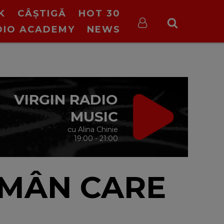
K
CÂȘTIGĂ
HOT 30
DIO ACADEMY
NEWS
VIRGIN RADIO
MUSIC
cu Alina Chinie
19:00 - 21:00
OMÂN CARE