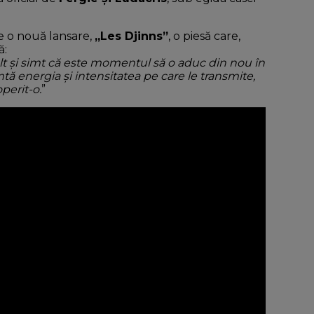
te o nouă lansare,
„Les Djinns”
, o piesă care,
ă:
lt și simt că este momentul să o aduc din nou în
tă energia și intensitatea pe care le transmite,
perit-o.
”