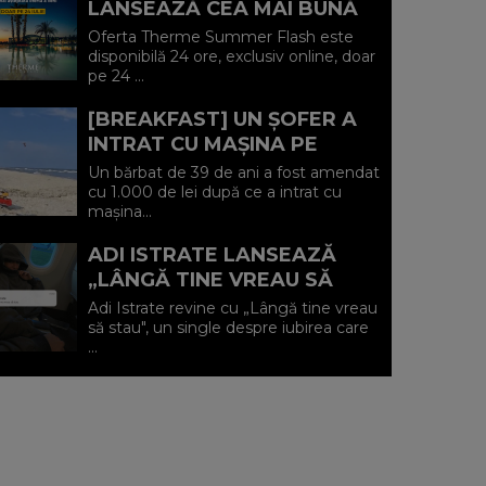
LANSEAZĂ CEA MAI BUNĂ
OFERTĂ A VERII: MINUS 20%
Oferta Therme Summer Flash este
LA VOUCHERE, DOAR PE 24
disponibilă 24 ore, exclusiv online, doar
pe 24 ...
IULIE (P)...
[BREAKFAST] UN ȘOFER A
INTRAT CU MAȘINA PE
PLAJA DIN VADU ȘI A FOST
Un bărbat de 39 de ani a fost amendat
AMENDAT.
cu 1.000 de lei după ce a intrat cu
mașina...
ADI ISTRATE LANSEAZĂ
„LÂNGĂ TINE VREAU SĂ
STAU" O DECLARAȚIE
Adi Istrate revine cu „Lângă tine vreau
SINCERĂ DESPRE IUBIREA
să stau", un single despre iubirea care
...
CARE ADUCE LINIȘ...