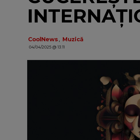
INTERNAȚ
CoolNews
,
Muzică
04/04/2025 @ 13:11