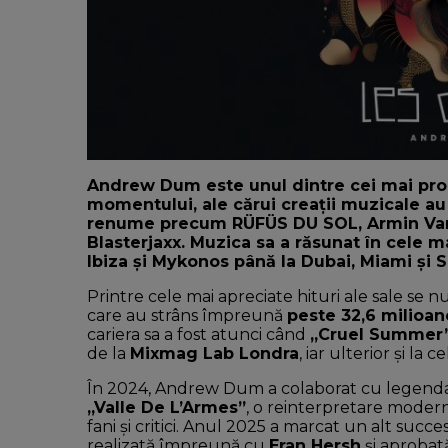
Andrew Dum este unul dintre cei mai prom
momentului, ale cărui creații muzicale au 
renume precum RÜFÜS DU SOL, Armin Van B
Blasterjaxx. Muzica sa a răsunat în cele ma
Ibiza și Mykonos până la Dubai, Miami și 
Printre cele mai apreciate hituri ale sale se
care au strâns împreună
peste 32,6 milioan
cariera sa a fost atunci când
„Cruel Summer
de la
Mixmag Lab Londra
, iar ulterior și la 
În 2024, Andrew Dum a colaborat cu legenda
„Valle De L’Armes”
, o reinterpretare modern
fani și critici. Anul 2025 a marcat un alt succ
realizată împreună cu
Eran Hersh
și aprobată