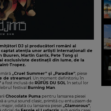
ițători DJ și producători români ai
captat atenția unor artiști internaționali de
uuren, Martin Garrix, Pete Tong și
i exclusiviste destinații din lume, de la
Saint-Tropez.
 numără
„Cruel Summer” și „Paradise”
, piese
e de streamuri
. Un moment definitoriu în
”
a fost inclusă de
RÜFÜS DU SOL
în setul lor
celebrul festival
Burning Man
.
rii
Chocolate Puma
pentru lansarea piesei
ă a unui sound clasic, primită cu entuziasm de
es major, odată cu lansarea piesei
„Glamorous”
,
 oficial de
Fergie și Ludacris
, sub egida casei