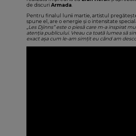
de discuri
Armada
.
Pentru finalul lunii martie, artistul pregăteș
spune el, are o energie și o intensitate special
„
Les Djinns” este o piesă care m-a inspirat mu
atenția publicului. Vreau ca toată lumea să sim
exact așa cum le-am simțit eu când am desco