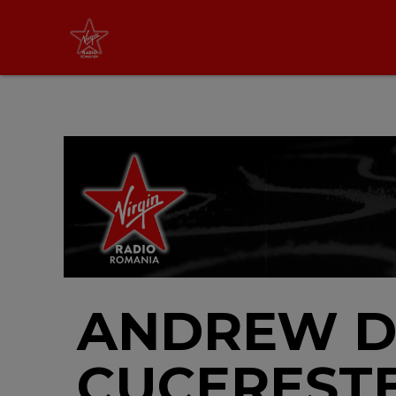
Virgin Radio Music
cu Alina Chinie
19:00 - 21:00
LIVE &
PODCAST
ANDREW D
CUCEREȘT