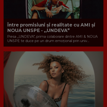
Între promisiuni și realitate cu AMI și
NOUA UNSPE - ,,UNDEVA”
Piesa ,,UNDEVA", prima colaborare dintre AMI & NOUA
UNSPE te duce pe un drum emoțional prin univ...