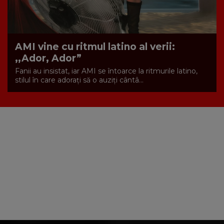
AMI vine cu ritmul latino al verii:
,,Ador, Ador”
Fanii au insistat, iar AMI se întoarce la ritmurile latino,
stilul în care adorați să o auziți cântâ...