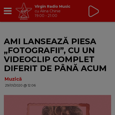
Virgin Radio Music
cu Alina Chinie
19:00 - 21:00
RADIO
AMI LANSEAZĂ PIESA
BREAKFAST
„FOTOGRAFII”, CU UN
TIC TALK
VIDEOCLIP COMPLET
DIFERIT DE PÂNĂ ACUM
CÂȘTIGĂ
Muzică
HOT 30
29/01/2020 @ 12:06
DANCEFLOOR CHART
RADIO ACADEMY