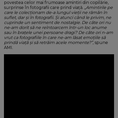
povestea celor mai frumoase amintiri din copilărie,
surprinse în fotografii care prind viață. „
Amintirile pe
care le colecționam de-a lungul vieții ne rămân în
suflet, dar și în fotografii. Și atunci când le privim, ne
cuprinde un sentiment de nostalgie. De câte ori nu
ne-am dorit să ne reîntoarcem într-un loc anume
sau în brațele unei persoane dragi? De câte ori n-am
vrut ca fotografiile în care ne-am lăsat emoțiile să
prindă viață și să retrăim acele momente?”,
spune
AMI.