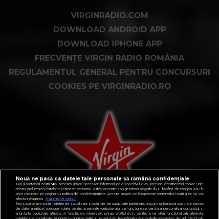
VIRGINRADIO.COM
DOWNLOAD ANDROID APP
DOWNLOAD IPHONE APP
FRECVENȚE VIRGIN RADIO ROMÂNIA
REGULAMENTUL GENERAL PENTRU CONCURSURI
COOKIES PE VIRGINRADIO.RO
Nouă ne pasă ca datele tale personale să rămână confidențiale
Noi și partenerii noștri
585
stocăm și/sau accesăm informații pe dispozitivul dvs., precum identificatorii cookie unici
pentru prelucrarea datelor cu caracter personal. Puteți accepta sau gestiona alegerile dvs. făcând clic mai jos sau în
orice moment, pe pagina cu politica de confidențialitate. Aceste alegeri vor fi raportate partenerilor noștri și nu vă vor
afecta navigarea.
Mai multe detalii
Noi si partenerii nostri (retelele de socializare si agentiile de publicitate partenere, precum si furnizorii nostri de servicii
de date analitice) prelucram date pentru a permite website-ului sa functioneze, pentru a personaliza continutul si
anunturile publicitare afisate in functie de interesele si/sau profilul dvs., pentru a va oferi functionalitati aferente
retelelor de socializare si pentru a analiza traficul pe website. Beneficiati de drepturile prevazute de art. 15-22 din