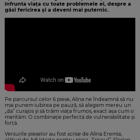
înfrunta viața cu toate problemele ei, despre a
găsi fericirea și a deveni mai puternic.
Pe parcursul celor 6 piese, Alina ne îndeamnă să nu
mai punem iubirea pe pauză, să alegem mereu un
„da” curajos și să trăim viața frumos, exact așa cum o
merităm. O combinație perfectă de vulnerabilitate și
forță.
Versurile pieselor au fost scrise de Alina Eremia,
alături de Adi Istrate pentru piesa ,,Tricoul”, Florian