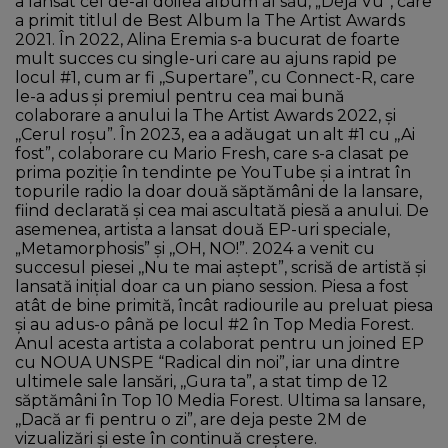
a lansat cel de-al doilea album al său, „Déjà Vu”, care
a primit titlul de Best Album la The Artist Awards
2021. În 2022, Alina Eremia s-a bucurat de foarte
mult succes cu single-uri care au ajuns rapid pe
locul #1, cum ar fi ,,Supertare”, cu Connect-R, care
le-a adus și premiul pentru cea mai bună
colaborare a anului la The Artist Awards 2022, și
,,Cerul roșu”. În 2023, ea a adăugat un alt #1 cu ,,Ai
fost”, colaborare cu Mario Fresh, care s-a clasat pe
prima poziție în tendinte pe YouTube și a intrat în
topurile radio la doar două săptămâni de la lansare,
fiind declarată și cea mai ascultată piesă a anului. De
asemenea, artista a lansat două EP-uri speciale,
„Metamorphosis” și ,,OH, NO!”. 2024 a venit cu
succesul piesei ,,Nu te mai aștept”, scrisă de artistă și
lansată inițial doar ca un piano session. Piesa a fost
atât de bine primită, încât radiourile au preluat piesa
și au adus-o până pe locul #2 în Top Media Forest.
Anul acesta artista a colaborat pentru un joined EP
cu NOUA UNSPE “Radical din noi”, iar una dintre
ultimele sale lansări, ,,Gura ta”, a stat timp de 12
săptămâni în Top 10 Media Forest. Ultima sa lansare,
,,Dacă ar fi pentru o zi”, are deja peste 2M de
vizualizări și este în continuă creștere.