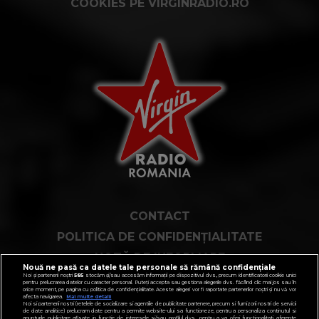
COOKIES PE VIRGINRADIO.RO
CONTACT
POLITICA DE CONFIDENȚIALITATE
NOTĂ DE INFORMARE
Nouă ne pasă ca datele tale personale să rămână confidențiale
TERMENI ȘI CONDIȚII
Noi și partenerii noștri
585
stocăm și/sau accesăm informații pe dispozitivul dvs., precum identificatorii cookie unici
pentru prelucrarea datelor cu caracter personal. Puteți accepta sau gestiona alegerile dvs. făcând clic mai jos sau în
orice moment, pe pagina cu politica de confidențialitate. Aceste alegeri vor fi raportate partenerilor noștri și nu vă vor
COD DEONTOLOGIC
afecta navigarea.
Mai multe detalii
Noi si partenerii nostri (retelele de socializare si agentiile de publicitate partenere, precum si furnizorii nostri de servicii
de date analitice) prelucram date pentru a permite website-ului sa functioneze, pentru a personaliza continutul si
anunturile publicitare afisate in functie de interesele si/sau profilul dvs., pentru a va oferi functionalitati aferente