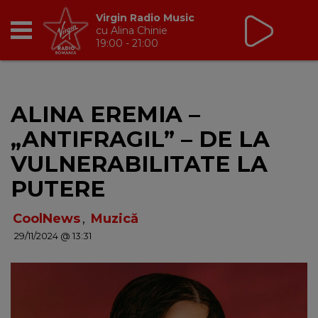
Virgin Radio Music
cu Alina Chinie
19:00 - 21:00
RADIO
ALINA EREMIA –
BREAKFAST
„ANTIFRAGIL” – DE LA
TIC TALK
VULNERABILITATE LA
PUTERE
CÂȘTIGĂ
CoolNews
,
Muzică
HOT 30
29/11/2024 @ 13:31
DANCEFLOOR CHART
RADIO ACADEMY