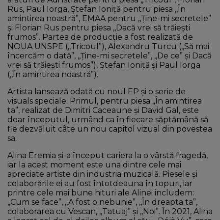
Rus, Paul Iorga, Ștefan Ioniță pentru piesa ,,În
amintirea noastră”, EMAA pentru ,,Ține-mi secretele”
și Florian Rus pentru piesa ,,Dacă vrei să trăiești
frumos”. Partea de producție a fost realizată de
NOUA UNSPE (,,Tricoul”), Alexandru Turcu (,,Să mai
încercăm o dată”, ,,Ține-mi secretele”, ,,De ce” și Dacă
vrei să trăiești frumos”), Ștefan Ioniță și Paul Iorga
(,,În amintirea noastră”).
Artista lansează odată cu noul EP și o serie de
visuals speciale. Primul, pentru piesa „În amintirea
ta”, realizat de Dimitri Caceaune și David Gal, este
doar începutul, urmând ca în fiecare săptămână să
fie dezvăluit câte un nou capitol vizual din povestea
sa.
Alina Eremia și-a început cariera la o vârstă fragedă,
iar la acest moment este una dintre cele mai
apreciate artiste din industria muzicală. Piesele și
colaborările ei au fost întotdeauna în topuri, iar
printre cele mai bune hituri ale Alinei includem:
,,Cum se face”, ,,A fost o nebunie”, ,,În dreapta ta”,
colaborarea cu Vescan, ,,Tatuaj” și ,,Noi”. În 2021, Alina