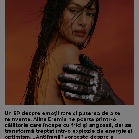
NEWS
CONTUL MEU
Un EP despre emoții rare și puterea de a te
reinventa. Alina Eremia ne poartă printr-o
călătorie care începe cu frici și angoasă, dar se
transformă treptat într-o explozie de energie și
optimism. „Antifragil” vorbește despre a