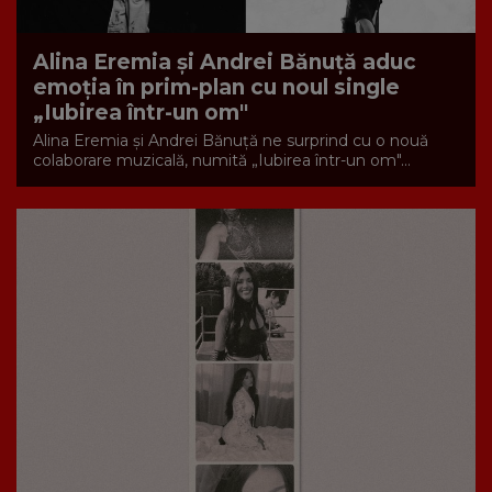
Alina Eremia și Andrei Bănuță aduc
emoția în prim-plan cu noul single
„Iubirea într-un om"
Alina Eremia și Andrei Bănuță ne surprind cu o nouă
colaborare muzicală, numită „Iubirea într-un om"...