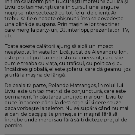
În film călătorim prin București împreună cu Lică și
Liviu, doi taximetriști care în cursul unei singure
nopţi se intersectează cu tot felul de clienţi. Ar
trebui să fie o noapte obișnuită însă se dovedește
una plină de suspans. Prin mașinile lor trec tineri
care merg la party-uri, DJ, interlopi, prezentatori TV,
etc.
Toate aceste călătorii ajung să aibă un impact
neașteptat în viaţa lor. Lică, jucat de Alexandru Ion,
este prototipul taximetristului enervant, care știe
cum e treaba cu viaţa, cu traficul, cu politica și cu
încălzirea globală, el este șoferul care dă geamul jos
și urlă la mașina de lângă.
De cealaltă parte, Rolando Matsangos, în rolul lui
Liviu, este un taximetrist de conjunctură, care este
permanent în căutarea unui job mai bun. Liviu te
duce în tăcere până la destinaţie și își cere scuze
dacă vorbește la telefon. Nu se supără când nu mai
ai bani de bacșiș și te primește în mașină fără să
întrebe unde mergi sau fără să-ţi dicteze preţul de
pornire.