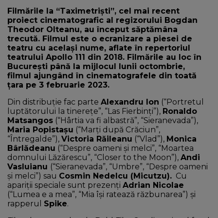
Filmările la “Taximetriști”, cel mai recent
proiect cinematografic al regizorului Bogdan
Theodor Olteanu, au început săptămâna
trecută. Filmul este o ecranizare a piesei de
teatru cu același nume, aflate în repertoriul
teatrului Apollo 111 din 2018. Filmările au loc în
București până la mijlocul lunii octombrie,
filmul ajungând în cinematografele din toată
ţara pe 3 februarie 2023.
Din distribuţie fac parte
Alexandru Ion
(“Portretul
luptătorului la tinereţe”, “Las Fierbinţi”),
Ronaldo
Matsangos
(“Hârtia va fi albastră”, “Sieranevada”),
Maria Popistașu
(“Marţi după Crăciun”,
“Întregalde”),
Victoria Răileanu
(“Vlad”),
Monica
Bârlădeanu
(“Despre oameni și melci”, “Moartea
domnului Lăzărescu”, “Closer to the Moon”),
Andi
Vasluianu
(“Sieranevada”, “Umbre”, “Despre oameni
și melci”) sau
Cosmin Nedelcu (Micutzu).
Cu
apariţii speciale sunt prezenţi
Adrian Nicolae
(“Lumea e a mea”, “Mia își ratează răzbunarea”) și
rapperul
Spike
.