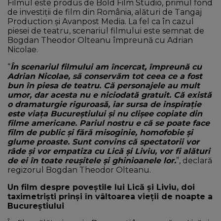
Filmul este produs de Bold Film Studio, primul fond
de investiţii de film din România, alături de Tangaj
Production și Avanpost Media. La fel ca în cazul
piesei de teatru, scenariul filmului este semnat de
Bogdan Theodor Olteanu împreună cu Adrian
Nicolae.
“
În scenariul filmului am încercat, împreună cu
Adrian Nicolae, să conservăm tot ceea ce a fost
bun în piesa de teatru. Că personajele au mult
umor, dar acesta nu e niciodată gratuit. Că există
o dramaturgie riguroasă, iar sursa de inspirație
este viața Bucureștiului și nu clișee copiate din
filme americane. Pariul nostru e că se poate face
film de public și fără misoginie, homofobie și
glume proaste. Sunt convins că spectatorii vor
râde și vor empatiza cu Lică și Liviu, vor fi alături
de ei în toate reușitele și ghinioanele lor.
”, declară
regizorul Bogdan Theodor Olteanu.
Un film despre poveștile lui Lică și Liviu, doi
taximetriști prinși în vâltoarea vieții de noapte a
Bucureștiului