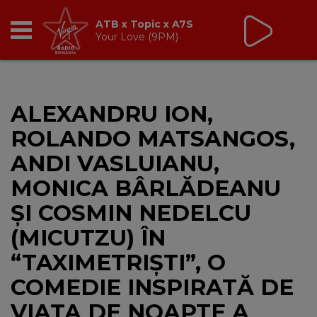
Virgin Radio Music
cu Alina Chinie
19:00 - 21:00
RADIO
ALEXANDRU ION,
BREAKFAST
ROLANDO MATSANGOS,
TIC TALK
ANDI VASLUIANU,
MONICA BÂRLĂDEANU
CÂȘTIGĂ
ȘI COSMIN NEDELCU
HOT 30
(MICUTZU) ÎN
“TAXIMETRIȘTI”, O
DANCEFLOOR CHART
COMEDIE INSPIRATĂ DE
RADIO ACADEMY
VIAȚA DE NOAPTE A