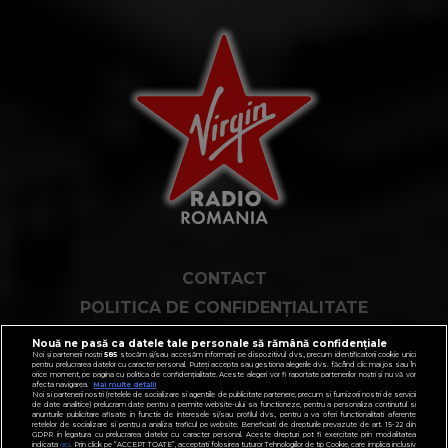
CONTACT
POLITICA DE CONFIDENȚIALITATE
NOTĂ DE INFORMARE
Nouă ne pasă ca datele tale personale să rămână confidențiale
Noi și partenerii noștri
585
stocăm și/sau accesăm informații pe dispozitivul dvs., precum identificatorii cookie unici
TERMENI ȘI CONDIȚII
pentru prelucrarea datelor cu caracter personal. Puteți accepta sau gestiona alegerile dvs. făcând clic mai jos sau în
orice moment, pe pagina cu politica de confidențialitate. Aceste alegeri vor fi raportate partenerilor noștri și nu vă vor
afecta navigarea.
Mai multe detalii
COD DEONTOLOGIC
Noi si partenerii nostri (retelele de socializare si agentiile de publicitate partenere, precum si furnizorii nostri de servicii
de date analitice) prelucram date pentru a permite website-ului sa functioneze, pentru a personaliza continutul si
anunturile publicitare afisate in functie de interesele si/sau profilul dvs., pentru a va oferi functionalitati aferente
PUBLICITATE PRIN RRM
retelelor de socializare si pentru a analiza traficul pe website. Beneficiati de drepturile prevazute de art. 15-22 din
GDPR in legatura cu prelucrarea datelor cu caracter personal. Aceste drepturi pot fi exercitate prin modalitatea
indicata
aici
. Prin click pe “ACCEPT TOATE”, acceptati folosirea tuturor Tehnologiilor de tip Cookie, care implica inclusiv