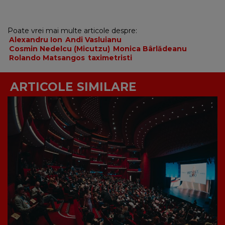
Poate vrei mai multe articole despre:
Alexandru Ion
Andi Vasluianu
Cosmin Nedelcu (Micutzu)
Monica Bârlădeanu
Rolando Matsangos
taximetristi
ARTICOLE SIMILARE