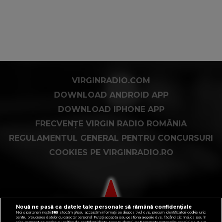
VIRGINRADIO.COM
DOWNLOAD ANDROID APP
DOWNLOAD IPHONE APP
FRECVENȚE VIRGIN RADIO ROMÂNIA
REGULAMENTUL GENERAL PENTRU CONCURSURI
COOKIES PE VIRGINRADIO.RO
Nouă ne pasă ca datele tale personale să rămână confidențiale
Noi și partenerii noștri
585
stocăm și/sau accesăm informații pe dispozitivul dvs., precum identificatorii cookie unici
pentru prelucrarea datelor cu caracter personal. Puteți accepta sau gestiona alegerile dvs. făcând clic mai jos sau în