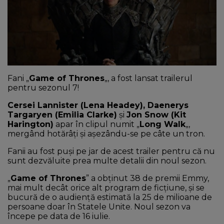
NEWS
CONTUL MEU
Fani „
Game of Thrones
„, a fost lansat trailerul
pentru sezonul 7!
Cersei Lannister (Lena Headey), Daenerys
Targaryen (Emilia Clarke)
și
Jon Snow (Kit
Harington)
apar în clipul numit „
Long Walk
„,
mergând hotărâți și așezându-se pe câte un tron.
Fanii au fost puși pe jar de acest trailer pentru că nu
sunt dezvăluite prea multe detalii din noul sezon.
„
Game of Thrones
” a obținut 38 de premii Emmy,
mai mult decât orice alt program de ficțiune, și se
bucură de o audiență estimată la 25 de milioane de
persoane doar în Statele Unite. Noul sezon va
începe pe data de 16 iulie.