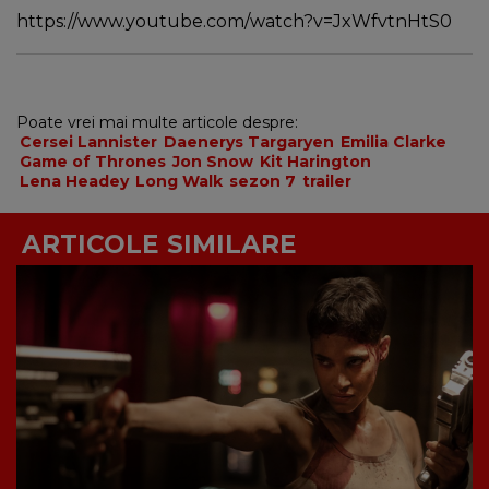
https://www.youtube.com/watch?v=JxWfvtnHtS0
Poate vrei mai multe articole despre:
Cersei Lannister
Daenerys Targaryen
Emilia Clarke
Game of Thrones
Jon Snow
Kit Harington
Lena Headey
Long Walk
sezon 7
trailer
ARTICOLE SIMILARE