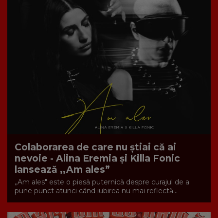
Colaborarea de care nu știai că ai
nevoie - Alina Eremia și Killa Fonic
lansează ,,Am ales”
,,Am ales" este o piesă puternică despre curajul de a
pune punct atunci când iubirea nu mai reflectă...