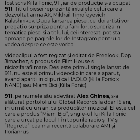
fost scris Killa Fonic, 911, iar de producție s-a ocupat
911
. Titlul piesei reprezintă initialele celui care a
dezvoltat arma AK, Mikhail Timofeyevich
Kalashnikov. Dupa lansarea piesei, cei doi artisti vor
pregati o surpriza pentru fanii lor, o surpriza in
tematica piesei si a titlului, cei interesati pot sta
aproape pe paginile lor de Instagram pentru a
vedea despre ce este vorba.
Videoclipul a fost regizat și editat de Freelook, Dop
Jimachez, si produs de Film House si
niciozifarafilmare. Desi este primul single lansat de
911, nu este si primul videoclip in care a aparut,
avand aparitii in clipuri ca HAOLO (Killa Fonic x
NANE) sau Miami Bici (Killa Fonic).
911
, pe numele său adevărat
Alex Ghinea
, s-a
alăturat portofoliului Global Records la doar 15 ani,
în urmă cu un an, ca producător muzical. El este cel
care a produs ”Miami Bici”, single-ul lui Killa Fonic
care a urcat pe locul 1 în topurile radio și TV și
”Regrete”, cea mai recentă colaborare AMI și
florianrus.