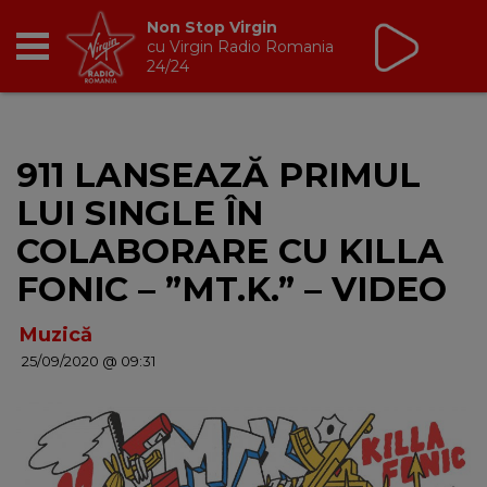
Non Stop Virgin
cu Virgin Radio Romania
24/24
RADIO
911 LANSEAZĂ PRIMUL
BREAKFAST
LUI SINGLE ÎN
TIC TALK
COLABORARE CU KILLA
FONIC – ”MT.K.” – VIDEO
CÂȘTIGĂ
Muzică
HOT 30
25/09/2020 @ 09:31
DANCEFLOOR CHART
RADIO ACADEMY