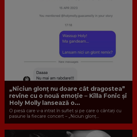
„Niciun glonț nu doare cât dragostea”
revine cu o nouă emoție – Killa Fonic și
Holy Molly lansează o...
O piesă care v-a intrat în suflet și pe care o cântați cu
pasiune la fiecare concert – „Niciun glonț...