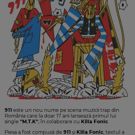
NEWS
CONTUL MEU
911
este un nou nume pe scena muzicii trap din
România care la doar 17 ani lansează primul lui
single
”M.T.K”
, în colaborare cu
Killa Fonic
.
Piesa a fost compusă de
911
și
Killa Fonic
, textul a