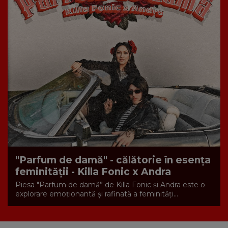
"Parfum de damă" - călătorie în esența
feminității - Killa Fonic x Andra
Piesa "Parfum de damă” de Killa Fonic și Andra este o
explorare emoționantă și rafinată a feminități...