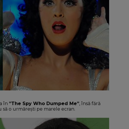
a în
”The Spy Who Dumped Me”
, însă fără
eu să o urmărești pe marele ecran.