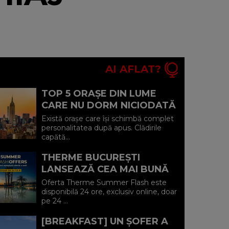
AI AFLAT?
TOP 5 ORAȘE DIN LUME
CARE NU DORM NICIODATĂ
ȘI POVEȘTILE DIN SPATELE
Există orașe care își schimbă complet
CELOR MAI CELEBRE
personalitatea după apus. Clădirile
capătă...
BULEVARDE DE ...
THERME BUCUREȘTI
LANSEAZĂ CEA MAI BUNĂ
OFERTĂ A VERII: MINUS 20%
Oferta Therme Summer Flash este
LA VOUCHERE, DOAR PE 24
disponibilă 24 ore, exclusiv online, doar
pe 24 ...
IULIE (P)...
[BREAKFAST] UN ȘOFER A