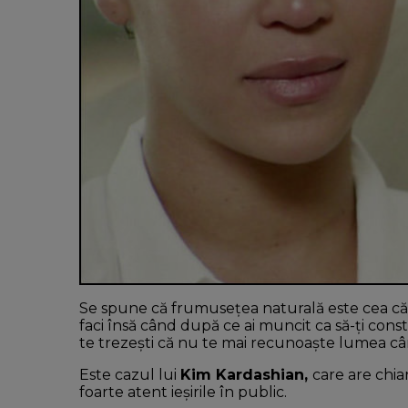
Se spune că frumusețea naturală este cea cătr
faci însă când după ce ai muncit ca să-ți con
te trezești că nu te mai recunoaște lumea câ
Este cazul lui
Kim Kardashian,
care are chiar
foarte atent ieșirile în public.