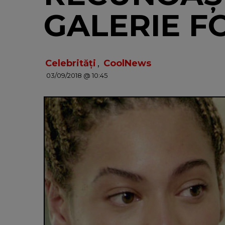
GALERIE F
Celebrități
,
CoolNews
03/09/2018 @ 10:45