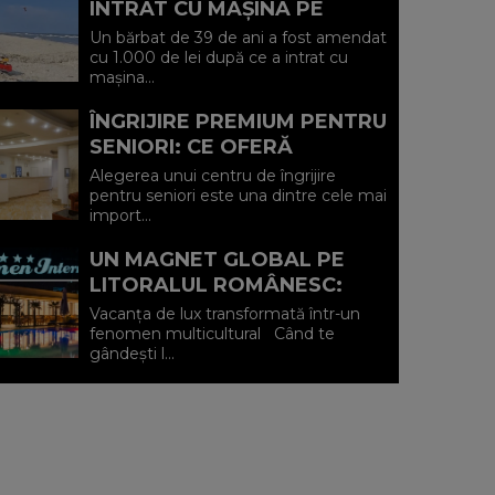
INTRAT CU MAȘINA PE
PLAJA DIN VADU ȘI A FOST
Un bărbat de 39 de ani a fost amendat
AMENDAT.
cu 1.000 de lei după ce a intrat cu
mașina...
ÎNGRIJIRE PREMIUM PENTRU
SENIORI: CE OFERĂ
CENTRUL AFFINITY LIFE
Alegerea unui centru de îngrijire
CARE (P)
pentru seniori este una dintre cele mai
import...
UN MAGNET GLOBAL PE
LITORALUL ROMÂNESC:
HOTEL CARMEN
Vacanța de lux transformată într-un
INTERNATIONAL 5★ DIN
fenomen multicultural Când te
gândești l...
VENUS (P)