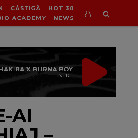
K
CÂȘTIGĂ
HOT 30
DIO ACADEMY
NEWS
VIRGIN RADIO
BREAKFAST
ana Paraschiv și Andreas Petrescu
06:30 - 10:00
-AI
IAJ –