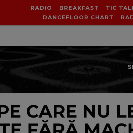
RADIO
BREAKFAST
TIC TAL
DANCEFLOOR CHART
RA
cu O
PE CARE NU LE
E FĂRĂ MACH