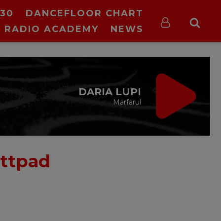
30
DANCEFLOOR CHART
RADIO ACADEMY
NEWS
DARIA LUPI
Marfarul
ttpad