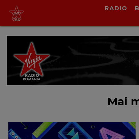
RADIO
Daria Lupi
Marfarul
LIVE &
PODCAST
Mai m