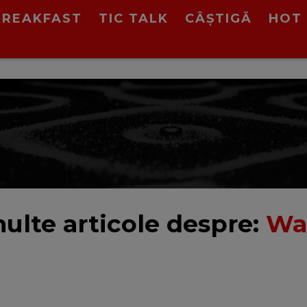
BREAKFAST
TIC TALK
CÂȘTIGĂ
HOT 
ulte articole despre:
Wa