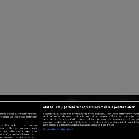
Atât noi, cât și partenerii noștri prelucrăm datele pentru a oferi:
crarea datelor cu caracter personal.
Stocarea și/sau accesarea informațiilor de pe un dispozitiv. Măsurarea performanței reclamelo
profilurilor pentru selectarea conținutului personalizat. Crearea profilurilor de conținut personali
 alegeri vor fi raportate partenerilor
personalizate. Crearea profilurilor pentru publicitate personalizată. Măsurarea performanței 
combinații de date din surse diferite. Utilizarea de date limitate pentru a selecta publicitatea.
Date precise de geolocație și identificarea prin scanarea dispozitivului.
te analitice) prelucram date pentru a
sau profilul dvs., pentru a va oferi
Listă parteneri (furnizori)
e art. 15-22 din GDPR in legatura cu
TOATE”, acceptati folosirea tuturor
 care colaboram. Prin click pe “VREAU