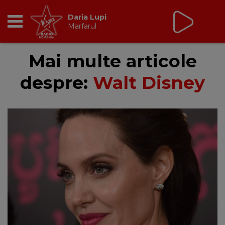
Daria Lupi
Marfarul
RADIO
Mai multe articole
despre:
Walt Disney
BREAKFAST
TIC TALK
CÂȘTIGĂ
HOT 30
DANCEFLOOR CHART
RADIO ACADEMY