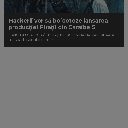
Hackerii vor să boicoteze lansarea
producţiei Piraţii din Caraibe 5
Pelicula se pare că ar fi ajuns pe mâna hackerilor care
au spart calculatoarele ...