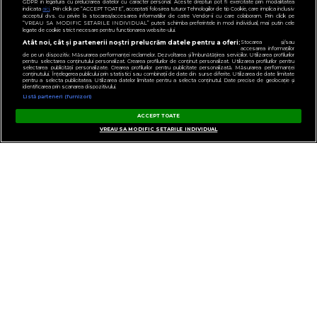
GDPR in legatura cu prelucrarea datelor cu caracter personal. Aceste drepturi pot fi exercitate prin modalitatea
indicata
aici
. Prin click pe “ACCEPT TOATE”, acceptati folosirea tuturor Tehnologiilor de tip Cookie, care implica inclusiv
acceptul dvs. cu privire la stocarea/accesarea informatiilor de catre Vendor-ii cu care colaboram. Prin click pe
“VREAU SA MODIFIC SETARILE INDIVIDUAL” puteti schimba preferintele in mod individual, mai putin cele
legate de cookie strict necesare pentru functionarea website-ului.
Atât noi, cât și partenerii noștri prelucrăm datele pentru a oferi:
Stocarea și/sau
accesarea informațiilor
de pe un dispozitiv. Măsurarea performanței reclamelor. Dezvoltarea și îmbunătățirea serviciilor. Utilizarea profilurilor
pentru selectarea conținutului personalizat. Crearea profilurilor de conținut personalizat. Utilizarea profilurilor pentru
selectarea publicității personalizate. Crearea profilurilor pentru publicitate personalizată. Măsurarea performanței
conținutului. Înțelegerea publicului prin statistici sau combinații de date din surse diferite. Utilizarea de date limitate
pentru a selecta publicitatea. Utilizarea datelor limitate pentru a selecta conținutul. Date precise de geolocație și
identificarea prin scanarea dispozitivului.
Listă parteneri (furnizori)
ACCEPT TOATE
VREAU SA MODIFIC SETARILE INDIVIDUAL
GESTIONAȚI PREFERINȚELE
CONTACT
POLITICA DE CONFIDENȚIALITATE
NOTĂ DE INFORMARE
TERMENI ȘI CONDIȚII
COD DEONTOLOGIC
PUBLICITATE PRIN RRM