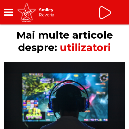
Smiley
Reveria
RADIO
Mai multe articole
despre:
utilizatori
BREAKFAST
TIC TALK
CÂȘTIGĂ
HOT 30
DANCEFLOOR CHART
RADIO ACADEMY