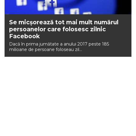
Se micșorează tot mai mult numărul
persoanelor care folosesc zilnic
Facebook
Dacă în prima jumătate a anului 2017 peste 185
milioane de persoane foloseau zil...