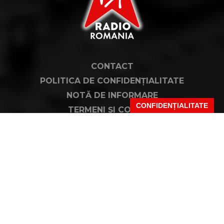
CONTACT
POLITICA DE CONFIDENȚIALITATE
NOTĂ DE INFORMARE
CONFIDENȚIALITATE
TERMENI ȘI CONDIȚII
COD DEONTOLOGIC
PUBLICITATE PRIN RRM
FAQ
VIRGIN, VIRGIN RADIO, SEMNATURA VIRGIN DIN LOGO ȘI LOGO VIRGIN RADIO
SUNT MĂRCI ÎNREGISTRATE ALE VIRGIN ENTERPRISES LIMITED ȘI SUNT
UTILIZATE SUB LICENȚĂ.
PENTRU MAI MULTE INFORMAȚII DESPRE VIRGIN RADIO INTERNATIONAL
VIZITAȚI
WWW.VIRGINRADIO.COM