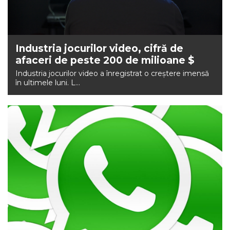
NEWS
CONTUL MEU
Industria jocurilor video, cifră de
afaceri de peste 200 de milioane $
Industria jocurilor video a înregistrat o creştere imensă
în ultimele luni. L...