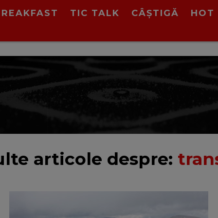
BREAKFAST
TIC TALK
CÂȘTIGĂ
HOT 
lte articole despre:
tran