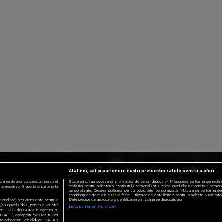
Atât noi, cât și partenerii noștri prelucrăm datele pentru a oferi:
crarea datelor cu caracter personal.
Stocarea și/sau accesarea informațiilor de pe un dispozitiv. Măsurarea performanței reclamelo
profilurilor pentru selectarea conținutului personalizat. Crearea profilurilor de conținut personali
 alegeri vor fi raportate partenerilor
personalizate. Crearea profilurilor pentru publicitate personalizată. Măsurarea performanței 
combinații de date din surse diferite. Utilizarea de date limitate pentru a selecta publicitatea.
Date precise de geolocație și identificarea prin scanarea dispozitivului.
te analitice) prelucram date pentru a
sau profilul dvs., pentru a va oferi
Listă parteneri (furnizori)
e art. 15-22 din GDPR in legatura cu
TOATE”, acceptati folosirea tuturor
 care colaboram. Prin click pe “VREAU