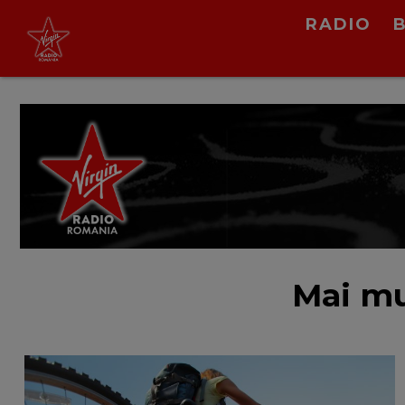
RADIO
Rose x Bruno Mars
APT.
LIVE &
PODCAST
Mai mu