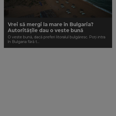
NEWS
CONTUL MEU
Vrei să mergi la mare în Bulgaria?
Autoritățile dau o veste bună
O veste bună, dacă preferi litoralul bulgăresc. Poți intra
în Bulgaria fără t...