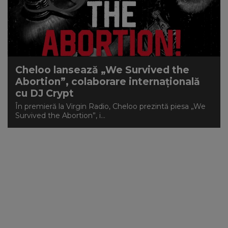
NEWS
CONTUL MEU
Cheloo lansează „We Survived the
Abortion”, colaborare internațională
cu DJ Crypt
În premieră la Virgin Radio, Cheloo prezintă piesa „We
Survived the Abortion”, i...