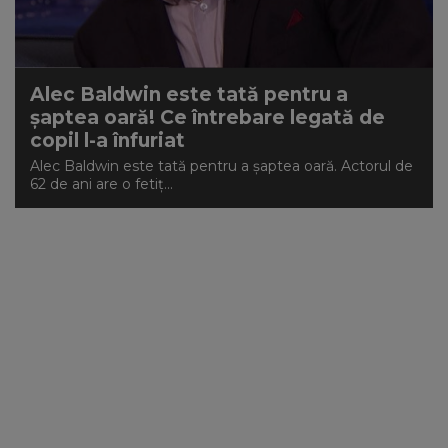
NEWS
CONTUL MEU
Alec Baldwin este tată pentru a
șaptea oară! Ce întrebare legată de
copil l-a înfuriat
Alec Baldwin este tată pentru a șaptea oară. Actorul de
62 de ani are o fetiț...