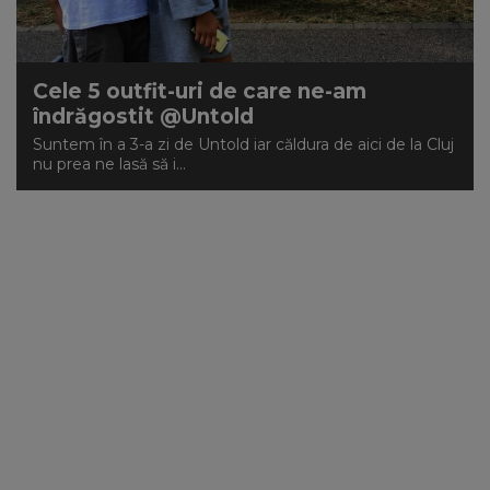
Cele 5 outfit-uri de care ne-am
îndrăgostit @Untold
Suntem în a 3-a zi de Untold iar căldura de aici de la Cluj
nu prea ne lasă să i...