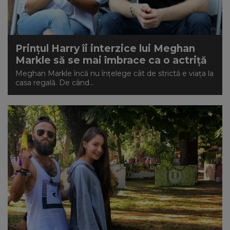
NEWS
CONTUL MEU
Prințul Harry îi interzice lui Meghan
Markle să se mai îmbrace ca o actriță
Meghan Markle încă nu înțelege cât de strictă e viața la
casa regală. De când...