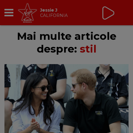
Jessie J
CALIFORNIA
RADIO
Mai multe articole
despre:
stil
BREAKFAST
TIC TALK
CÂȘTIGĂ
HOT 30
DANCEFLOOR CHART
RADIO ACADEMY