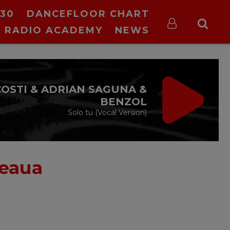
30
DANCEFLOOR CHART
RADIO ACADEMY
NEWS
COSTI & ADRIAN SAGUNA &
BENZOL
Solo tu (Vocal Version)
teaua