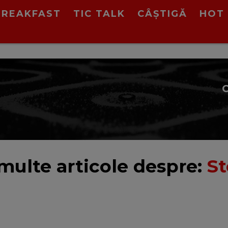
BREAKFAST
TIC TALK
CÂȘTIGĂ
HOT 
multe articole despre:
S