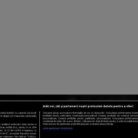
Atât noi, cât și partenerii noștri prelucrăm datele pentru a oferi:
crarea datelor cu caracter personal.
Stocarea și/sau accesarea informațiilor de pe un dispozitiv. Măsurarea performanței reclamelo
profilurilor pentru selectarea conținutului personalizat. Crearea profilurilor de conținut personali
 alegeri vor fi raportate partenerilor
personalizate. Crearea profilurilor pentru publicitate personalizată. Măsurarea performanței 
combinații de date din surse diferite. Utilizarea de date limitate pentru a selecta publicitatea.
Date precise de geolocație și identificarea prin scanarea dispozitivului.
te analitice) prelucram date pentru a
sau profilul dvs., pentru a va oferi
Listă parteneri (furnizori)
e art. 15-22 din GDPR in legatura cu
TOATE”, acceptati folosirea tuturor
 care colaboram. Prin click pe “VREAU