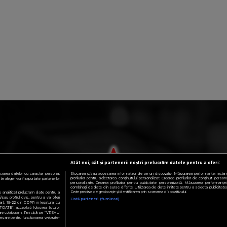
Atât noi, cât și partenerii noștri prelucrăm datele pentru a oferi:
crarea datelor cu caracter personal.
Stocarea și/sau accesarea informațiilor de pe un dispozitiv. Măsurarea performanței reclamelo
profilurilor pentru selectarea conținutului personalizat. Crearea profilurilor de conținut personali
 alegeri vor fi raportate partenerilor
personalizate. Crearea profilurilor pentru publicitate personalizată. Măsurarea performanței 
combinații de date din surse diferite. Utilizarea de date limitate pentru a selecta publicitatea.
Date precise de geolocație și identificarea prin scanarea dispozitivului.
te analitice) prelucram date pentru a
sau profilul dvs., pentru a va oferi
Listă parteneri (furnizori)
e art. 15-22 din GDPR in legatura cu
TOATE”, acceptati folosirea tuturor
 care colaboram. Prin click pe “VREAU
esare pentru functionarea website-
RSURI