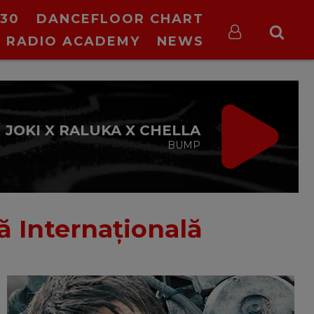
30
DANCEFLOOR CHART
RADIO ACADEMY
NEWS
VIRGIN RADIO FIX
CE TREBUIE
cu Valeriu Șerban
13:00 - 16:00
lă Internaţională