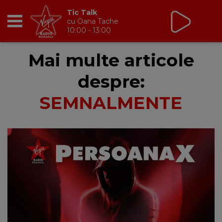
Tic Talk
cu Oana Tache
10:00 - 13:00
RADIO
Mai multe articole
despre:
BREAKFAST
SEMNALMENTE
TIC TALK
CÂȘTIGĂ
HOT 30
DANCEFLOOR CHART
RADIO ACADEMY