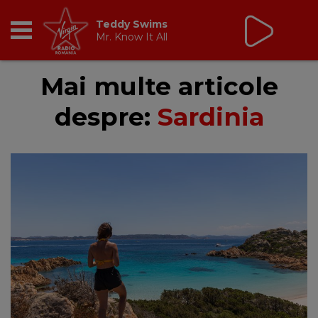
Teddy Swims
Mr. Know It All
RADIO
Mai multe articole
despre:
Sardinia
BREAKFAST
TIC TALK
CÂȘTIGĂ
HOT 30
DANCEFLOOR CHART
RADIO ACADEMY