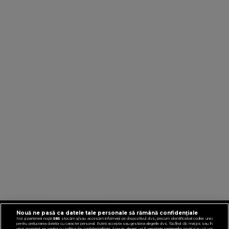
Nouă ne pasă ca datele tale personale să rămână confidențiale
VIRGINRADIO.COM
Noi și partenerii noștri
585
stocăm și/sau accesăm informații pe dispozitivul dvs., precum identificatorii cookie unici
pentru prelucrarea datelor cu caracter personal. Puteți accepta sau gestiona alegerile dvs. făcând clic mai jos sau în
orice moment, pe pagina cu politica de confidențialitate. Aceste alegeri vor fi raportate partenerilor noștri și nu vă vor