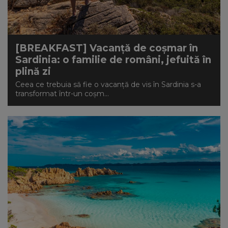
NEWS
CONTUL MEU
[BREAKFAST] Vacanță de coșmar în
Sardinia: o familie de români, jefuită în
plină zi
Ceea ce trebuia să fie o vacanță de vis în Sardinia s-a
transformat într-un coșm...