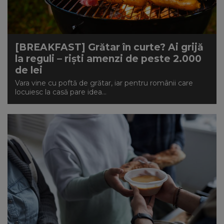
NEWS
CONTUL MEU
[BREAKFAST] Grătar în curte? Ai grijă
la reguli – riști amenzi de peste 2.000
de lei
Vara vine cu poftă de grătar, iar pentru românii care
locuiesc la casă pare idea...