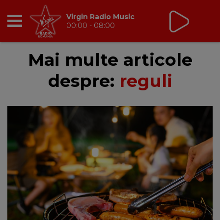
Virgin Radio Music
00:00 - 08:00
RADIO
Mai multe articole
despre:
reguli
BREAKFAST
TIC TALK
CÂȘTIGĂ
HOT 30
DANCEFLOOR CHART
RADIO ACADEMY