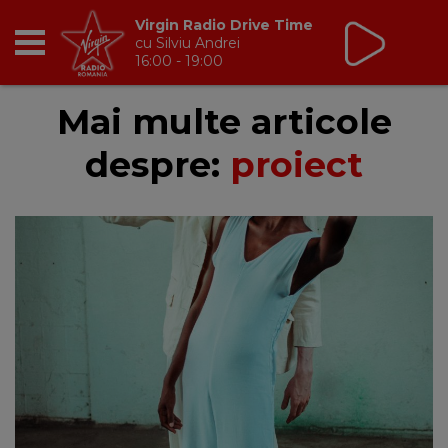
Virgin Radio Drive Time
cu Silviu Andrei
16:00 - 19:00
RADIO
Mai multe articole
despre:
proiect
BREAKFAST
TIC TALK
CÂȘTIGĂ
HOT 30
DANCEFLOOR CHART
RADIO ACADEMY