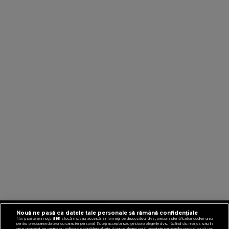
Nouă ne pasă ca datele tale personale să rămână confidențiale
VIRGINRADIO.COM
Noi și partenerii noștri
585
stocăm și/sau accesăm informații pe dispozitivul dvs., precum identificatorii cookie unici
pentru prelucrarea datelor cu caracter personal. Puteți accepta sau gestiona alegerile dvs. făcând clic mai jos sau în
orice moment, pe pagina cu politica de confidențialitate. Aceste alegeri vor fi raportate partenerilor noștri și nu vă vor