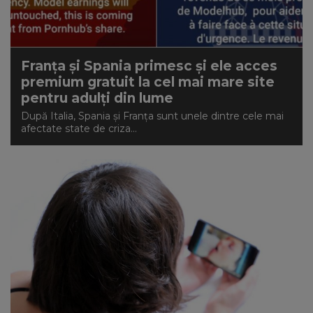
NEWS
CONTUL MEU
Franța și Spania primesc și ele acces
premium gratuit la cel mai mare site
pentru adulți din lume
După Italia, Spania și Franța sunt unele dintre cele mai
afectate state de criza...