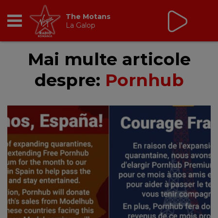
The Motans
La Galop
RADIO
Mai multe articole
despre:
Pornhub
BREAKFAST
TIC TALK
CÂȘTIGĂ
HOT 30
DANCEFLOOR CHART
RADIO ACADEMY