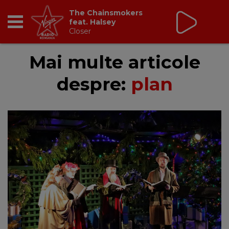
The Chainsmokers
feat. Halsey
Closer
RADIO
Mai multe articole
despre:
plan
BREAKFAST
TIC TALK
CÂȘTIGĂ
HOT 30
DANCEFLOOR CHART
RADIO ACADEMY