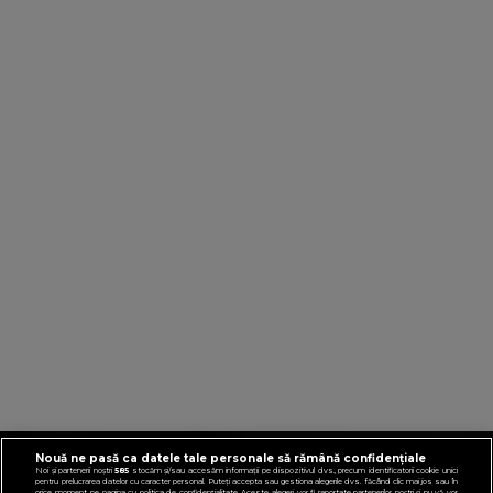
Nouă ne pasă ca datele tale personale să rămână confidențiale
VIRGINRADIO.COM
Noi și partenerii noștri
585
stocăm și/sau accesăm informații pe dispozitivul dvs., precum identificatorii cookie unici
pentru prelucrarea datelor cu caracter personal. Puteți accepta sau gestiona alegerile dvs. făcând clic mai jos sau în
orice moment, pe pagina cu politica de confidențialitate. Aceste alegeri vor fi raportate partenerilor noștri și nu vă vor