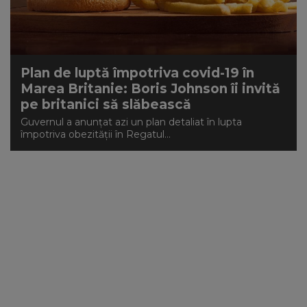
Plan de luptă împotriva covid-19 în
Marea Britanie: Boris Johnson îi invită
pe britanici să slăbească
Guvernul a anunţat azi un plan detaliat în lupta
împotriva obezităţii în Regatul...