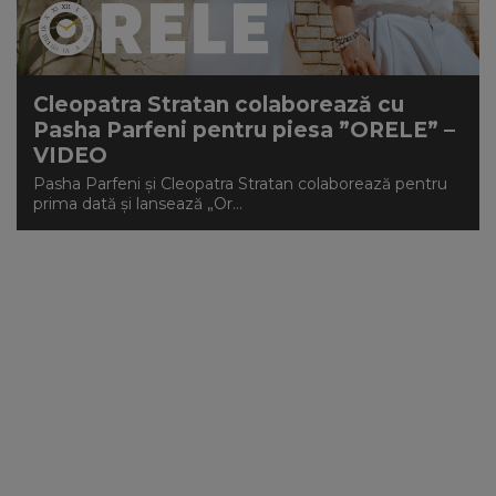
NEWS
CONTUL MEU
Cleopatra Stratan colaborează cu
Pasha Parfeni pentru piesa ”ORELE” –
VIDEO
Pasha Parfeni și Cleopatra Stratan colaborează pentru
prima dată și lansează „Or...