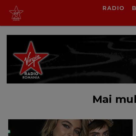
RADIO
Morandi
Miss California
LIVE &
PODCAST
Mai mul