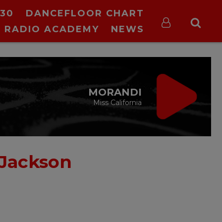
30
DANCEFLOOR CHART
RADIO ACADEMY
NEWS
MORANDI
Miss California
 Jackson