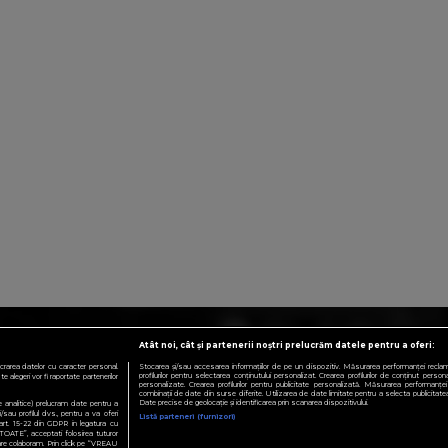
Atât noi, cât și partenerii noștri prelucrăm datele pentru a oferi:
crarea datelor cu caracter personal.
Stocarea și/sau accesarea informațiilor de pe un dispozitiv. Măsurarea performanței reclamelo
profilurilor pentru selectarea conținutului personalizat. Crearea profilurilor de conținut personali
 alegeri vor fi raportate partenerilor
personalizate. Crearea profilurilor pentru publicitate personalizată. Măsurarea performanței 
combinații de date din surse diferite. Utilizarea de date limitate pentru a selecta publicitatea.
Date precise de geolocație și identificarea prin scanarea dispozitivului.
te analitice) prelucram date pentru a
sau profilul dvs., pentru a va oferi
Listă parteneri (furnizori)
e art. 15-22 din GDPR in legatura cu
TOATE”, acceptati folosirea tuturor
 care colaboram. Prin click pe “VREAU