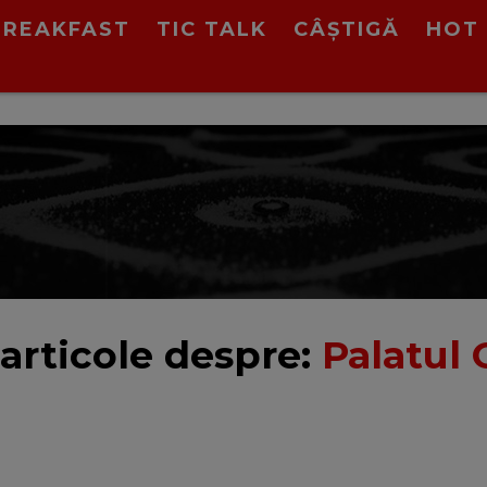
BREAKFAST
TIC TALK
CÂȘTIGĂ
HOT 
articole despre:
Palatul C