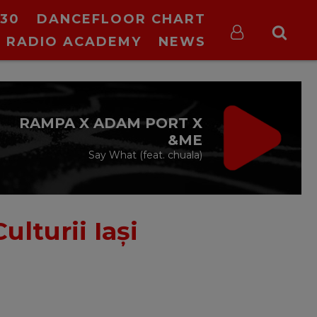
30
DANCEFLOOR CHART
RADIO ACADEMY
NEWS
RAMPA X ADAM PORT X
&ME
Say What (feat. chuala)
ulturii Iași