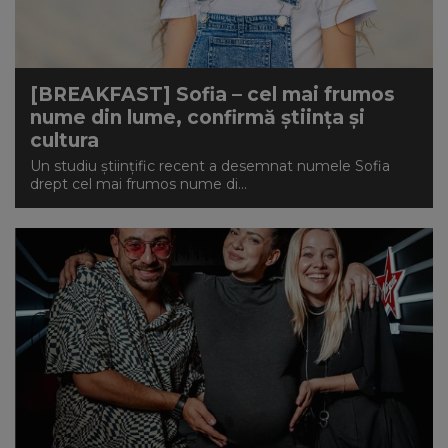
NEWS
CONTUL MEU
[BREAKFAST] Sofia – cel mai frumos
nume din lume, confirmă știința și
cultura
Un studiu științific recent a desemnat numele Sofia
drept cel mai frumos nume di...