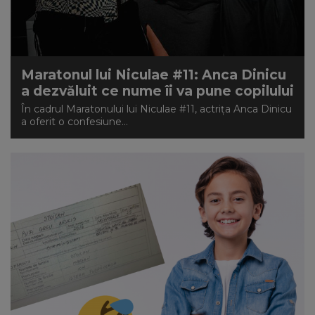
Maratonul lui Niculae #11: Anca Dinicu
a dezvăluit ce nume îi va pune copilului
În cadrul Maratonului lui Niculae #11, actrița Anca Dinicu
a oferit o confesiune...