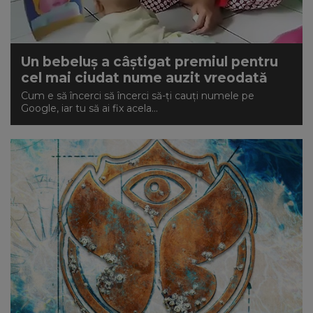
Un bebeluș a câștigat premiul pentru
cel mai ciudat nume auzit vreodată
Cum e să încerci să încerci să-ți cauți numele pe
Google, iar tu să ai fix acela...