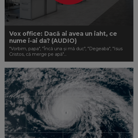
Vox office: Dacă ai avea un iaht, ce
nume i-ai da? (AUDIO)
"Vorbim, papa", "Încă una și mă duc", "Degeaba", "Isus
Cristos, că merge pe apă"...