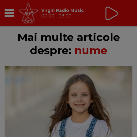
Virgin Radio Music
00:00 - 08:00
RADIO
Mai multe articole
despre:
nume
BREAKFAST
TIC TALK
CÂȘTIGĂ
HOT 30
DANCEFLOOR CHART
RADIO ACADEMY