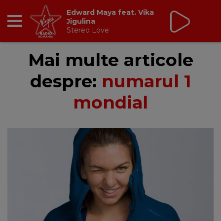
Edward Maya feat. Vika
Jigulina
Stereo Love
RADIO
Mai multe articole
despre:
numarul 1
BREAKFAST
mondial
TIC TALK
CÂȘTIGĂ
HOT 30
DANCEFLOOR CHART
RADIO ACADEMY