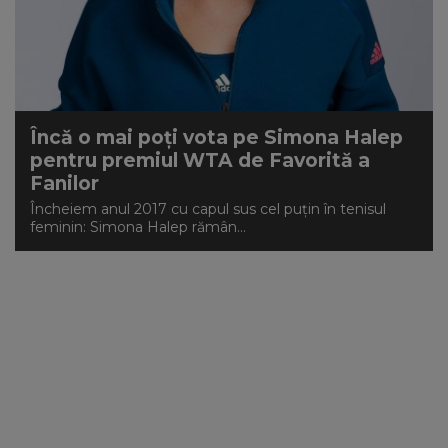
NEWS
CONTUL MEU
Încă o mai poți vota pe Simona Halep
pentru premiul WTA de Favorită a
Fanilor
Încheiem anul 2017 cu capul sus cel puțin în tenisul
feminin: Simona Halep rămân...