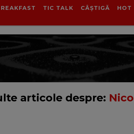
BREAKFAST
TIC TALK
CÂȘTIGĂ
HOT 
lte articole despre:
Nico