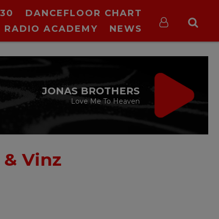
30
DANCEFLOOR CHART
RADIO ACADEMY
NEWS
JONAS BROTHERS
Love Me To Heaven
 & Vinz