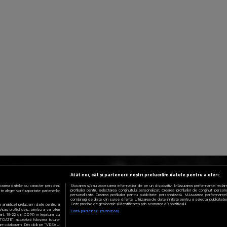
Atât noi, cât și partenerii noștri prelucrăm datele pentru a oferi:
crarea datelor cu caracter personal.
Stocarea și/sau accesarea informațiilor de pe un dispozitiv. Măsurarea performanței reclamelo
profilurilor pentru selectarea conținutului personalizat. Crearea profilurilor de conținut personali
 alegeri vor fi raportate partenerilor
personalizate. Crearea profilurilor pentru publicitate personalizată. Măsurarea performanței 
combinații de date din surse diferite. Utilizarea de date limitate pentru a selecta publicitatea.
Date precise de geolocație și identificarea prin scanarea dispozitivului.
te analitice) prelucram date pentru a
sau profilul dvs., pentru a va oferi
Listă parteneri (furnizori)
e art. 15-22 din GDPR in legatura cu
TOATE”, acceptati folosirea tuturor
 care colaboram. Prin click pe “VREAU