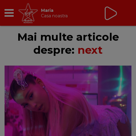
Maria
Casa noastra
RADIO
Mai multe articole
despre:
next
BREAKFAST
TIC TALK
CÂȘTIGĂ
HOT 30
DANCEFLOOR CHART
RADIO ACADEMY