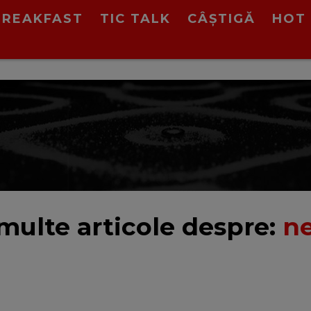
BREAKFAST
TIC TALK
CÂȘTIGĂ
HOT 
multe articole despre:
n