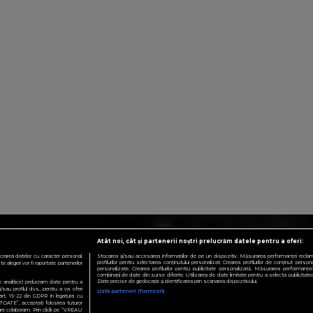
Atât noi, cât și partenerii noștri prelucrăm datele pentru a oferi:
crarea datelor cu caracter personal.
Stocarea și/sau accesarea informațiilor de pe un dispozitiv. Măsurarea performanței reclamelo
profilurilor pentru selectarea conținutului personalizat. Crearea profilurilor de conținut personali
 alegeri vor fi raportate partenerilor
personalizate. Crearea profilurilor pentru publicitate personalizată. Măsurarea performanței 
combinații de date din surse diferite. Utilizarea de date limitate pentru a selecta publicitatea.
Date precise de geolocație și identificarea prin scanarea dispozitivului.
te analitice) prelucram date pentru a
sau profilul dvs., pentru a va oferi
Listă parteneri (furnizori)
e art. 15-22 din GDPR in legatura cu
TOATE”, acceptati folosirea tuturor
 care colaboram. Prin click pe “VREAU