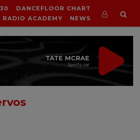
30
DANCEFLOOR CHART
RADIO ACADEMY
NEWS
TATE MCRAE
Sports car
ervos