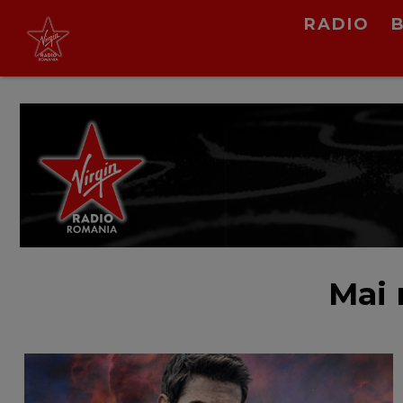
RADIO
Tate McRae
Sports car
LIVE &
PODCAST
Mai 