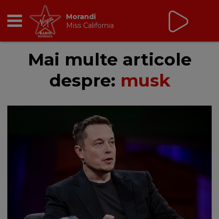
Morandi
Miss California
RADIO
Mai multe articole
despre:
musk
BREAKFAST
TIC TALK
CÂȘTIGĂ
HOT 30
DANCEFLOOR CHART
RADIO ACADEMY