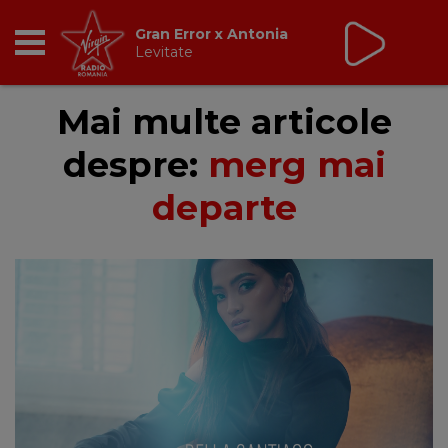
Gran Error x Antonia
Levitate
RADIO
Mai multe articole
despre:
merg mai
BREAKFAST
departe
TIC TALK
CÂȘTIGĂ
HOT 30
DANCEFLOOR CHART
RADIO ACADEMY