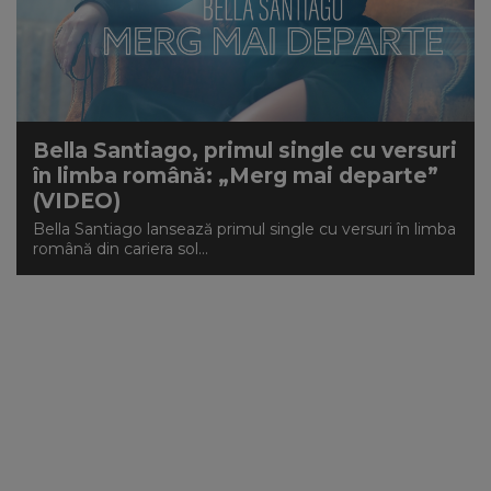
NEWS
CONTUL MEU
Bella Santiago, primul single cu versuri
în limba română: „Merg mai departe”
(VIDEO)
Bella Santiago lansează primul single cu versuri în limba
română din cariera sol...