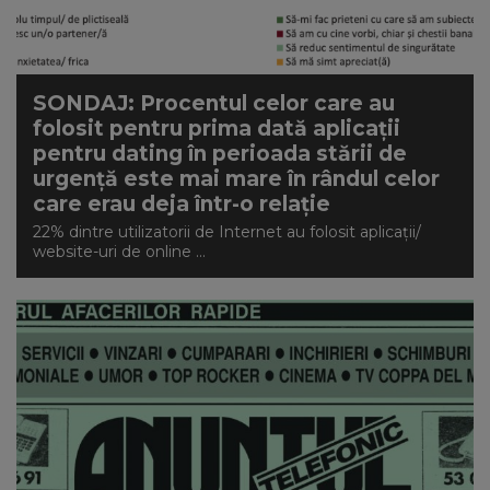
NEWS
CONTUL MEU
SONDAJ: Procentul celor care au
folosit pentru prima dată aplicații
pentru dating în perioada stării de
urgență este mai mare în rândul celor
care erau deja într-o relație
22% dintre utilizatorii de Internet au folosit aplicații/
website-uri de online ...