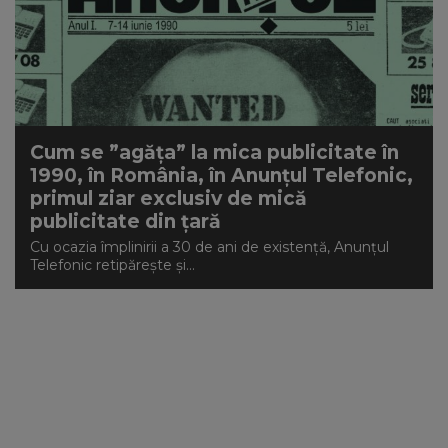
Cum se ”agăța” la mica publicitate în
1990, în România, în Anunțul Telefonic,
primul ziar exclusiv de mică
publicitate din țară
Cu ocazia împlinirii a 30 de ani de existență, Anunțul
Telefonic retipărește și...