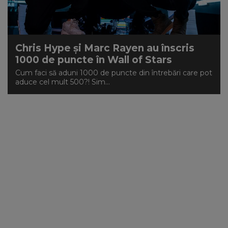
NEWS
CONTUL MEU
Chris Hype și Marc Rayen au înscris
1000 de puncte în Wall of Stars
Cum faci să aduni 1000 de puncte din întrebări care pot
aduce cel mult 500?! Sim...