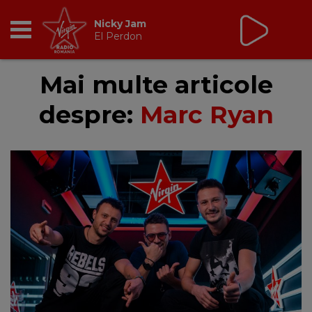
Nicky Jam
El Perdon
RADIO
Mai multe articole
despre:
Marc Ryan
BREAKFAST
TIC TALK
CÂȘTIGĂ
HOT 30
DANCEFLOOR CHART
RADIO ACADEMY