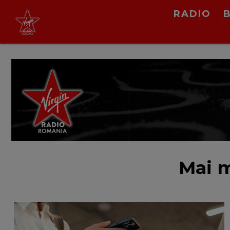
Virgin Radio Music de
RADIO
Weekend
08:00 - 12:00
LIVE &
PODCAST
Mai m