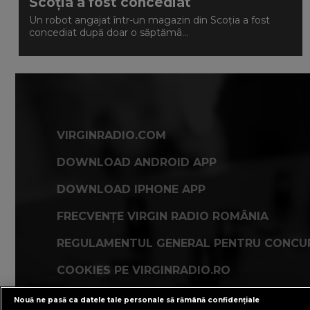
Scoția a fost concediat
Un robot angajat într-un magazin din Scoția a fost
concediat după doar o săptămâ...
VIRGINRADIO.COM
DOWNLOAD ANDROID APP
DOWNLOAD IPHONE APP
FRECVENȚE VIRGIN RADIO ROMÂNIA
REGULAMENTUL GENERAL PENTRU CONCU
COOKIES PE VIRGINRADIO.RO
Nouă ne pasă ca datele tale personale să rămână confidențiale