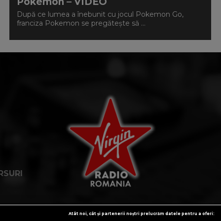
Pokemon – VIDEO
După ce lumea a înebunit cu jocul Pokemon Go,
franciza Pokemon se pregătește să ...
RSURI
Atât noi, cât și partenerii noștri prelucrăm datele pentru a oferi: