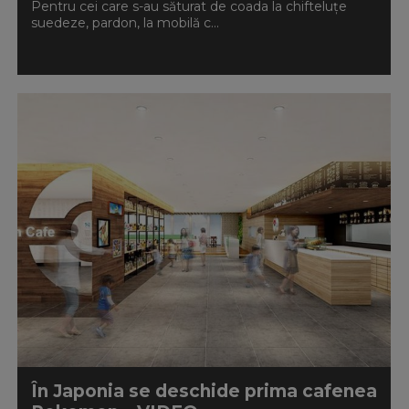
Pentru cei care s-au săturat de coada la chifteluțe
suedeze, pardon, la mobilă c...
În Japonia se deschide prima cafenea