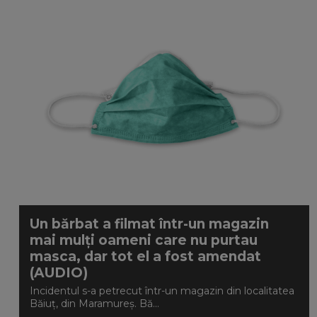
Un bărbat a filmat într-un magazin
mai mulți oameni care nu purtau
masca, dar tot el a fost amendat
(AUDIO)
Incidentul s-a petrecut într-un magazin din localitatea
Băiuț, din Maramureș. Bă...