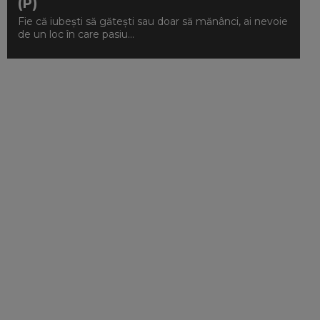
(P)
Fie că iubești să gătești sau doar să mănânci, ai nevoie
de un loc în care pasiu...