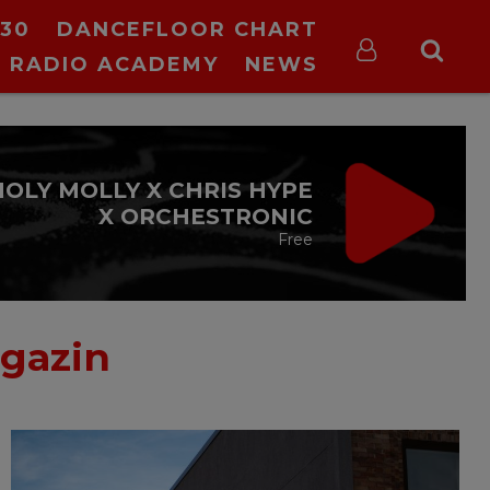
30
DANCEFLOOR CHART
RADIO ACADEMY
NEWS
VIRGIN RADIO
MUSIC DE
WEEKEND
08:00 - 12:00
gazin