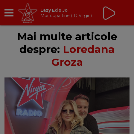
Lazy Ed x Jo
Mor dupa tine (ID Virgin)
RADIO
Mai multe articole
despre:
Loredana
BREAKFAST
Groza
TIC TALK
CÂȘTIGĂ
HOT 30
DANCEFLOOR CHART
RADIO ACADEMY