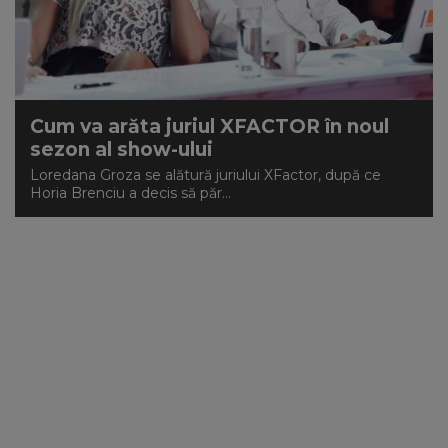
Cum va arăta juriul XFACTOR în noul
sezon al show-ului
Loredana Groza se alătură juriului XFactor, după ce
Horia Brenciu a decis să păr...