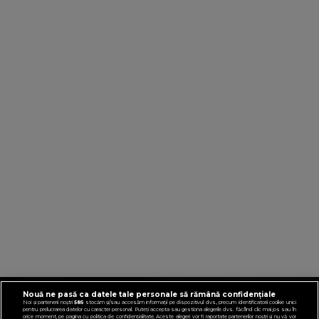
Nouă ne pasă ca datele tale personale să rămână confidențiale
VIRGINRADIO.COM
Noi și partenerii noștri
585
stocăm și/sau accesăm informații pe dispozitivul dvs., precum identificatorii cookie unici
pentru prelucrarea datelor cu caracter personal. Puteți accepta sau gestiona alegerile dvs. făcând clic mai jos sau în
orice moment, pe pagina cu politica de confidențialitate. Aceste alegeri vor fi raportate partenerilor noștri și nu vă vor