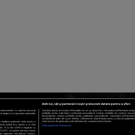
Atât noi, cât și partenerii noștri prelucrăm datele pentru a oferi:
crarea datelor cu caracter personal.
Stocarea și/sau accesarea informațiilor de pe un dispozitiv. Măsurarea performanței reclamelo
profilurilor pentru selectarea conținutului personalizat. Crearea profilurilor de conținut personali
 alegeri vor fi raportate partenerilor
personalizate. Crearea profilurilor pentru publicitate personalizată. Măsurarea performanței 
combinații de date din surse diferite. Utilizarea de date limitate pentru a selecta publicitatea.
Date precise de geolocație și identificarea prin scanarea dispozitivului.
te analitice) prelucram date pentru a
sau profilul dvs., pentru a va oferi
Listă parteneri (furnizori)
e art. 15-22 din GDPR in legatura cu
TOATE”, acceptati folosirea tuturor
 care colaboram. Prin click pe “VREAU