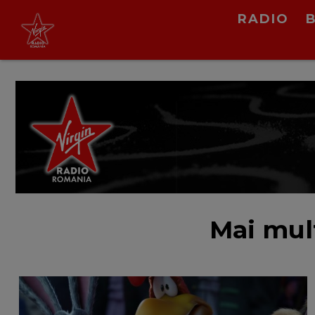
RADIO
rares
apus de soare
LIVE &
PODCAST
Mai mul