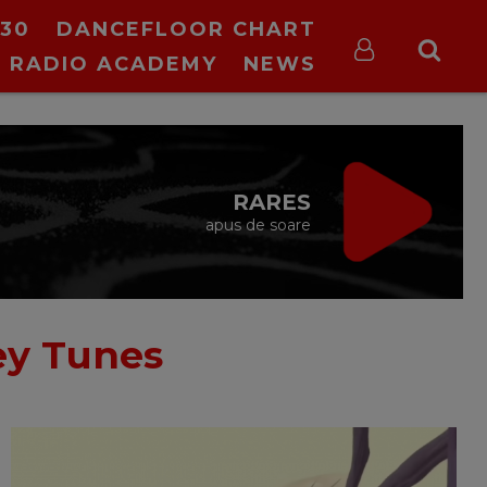
30
DANCEFLOOR CHART
RADIO ACADEMY
NEWS
RARES
apus de soare
y Tunes