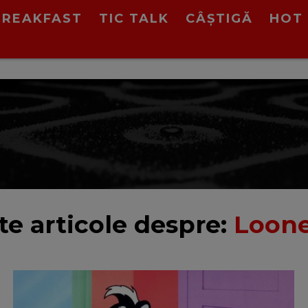
BREAKFAST
TIC TALK
CÂȘTIGĂ
HOT 
te articole despre:
Loone