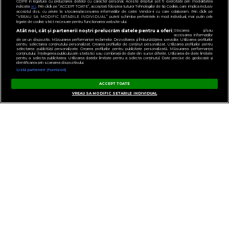
GDPR in legatura cu prelucrarea datelor cu caracter personal. Aceste drepturi pot fi exercitate prin modalitatea
indicata
aici
. Prin click pe “ACCEPT TOATE”, acceptati folosirea tuturor Tehnologiilor de tip Cookie, care implica inclusiv
acceptul dvs. cu privire la stocarea/accesarea informatiilor de catre Vendor-ii cu care colaboram. Prin click pe
“VREAU SA MODIFIC SETARILE INDIVIDUAL” puteti schimba preferintele in mod individual, mai putin cele
legate de cookie strict necesare pentru functionarea website-ului.
Atât noi, cât și partenerii noștri prelucrăm datele pentru a oferi:
Stocarea și/sau
accesarea informațiilor
de pe un dispozitiv. Măsurarea performanței reclamelor. Dezvoltarea și îmbunătățirea serviciilor. Utilizarea profilurilor
pentru selectarea conținutului personalizat. Crearea profilurilor de conținut personalizat. Utilizarea profilurilor pentru
selectarea publicității personalizate. Crearea profilurilor pentru publicitate personalizată. Măsurarea performanței
conținutului. Înțelegerea publicului prin statistici sau combinații de date din surse diferite. Utilizarea de date limitate
pentru a selecta publicitatea. Utilizarea datelor limitate pentru a selecta conținutul. Date precise de geolocație și
identificarea prin scanarea dispozitivului.
Listă parteneri (furnizori)
ACCEPT TOATE
VREAU SA MODIFIC SETARILE INDIVIDUAL
GESTIONAȚI PREFERINȚELE
CONTACT
POLITICA DE CONFIDENȚIALITATE
NOTĂ DE INFORMARE
TERMENI ȘI CONDIȚII
COD DEONTOLOGIC
PUBLICITATE PRIN RRM