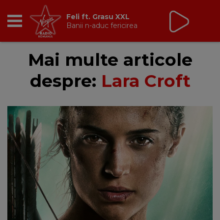
Feli ft. Grasu XXL
Banii n-aduc fericirea
RADIO
Mai multe articole
despre:
Lara Croft
BREAKFAST
TIC TALK
CÂȘTIGĂ
HOT 30
DANCEFLOOR CHART
RADIO ACADEMY