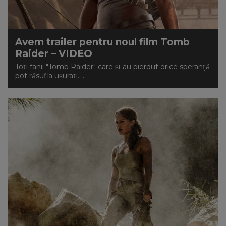
Avem trailer pentru noul film Tomb
Raider – VIDEO
Toți fanii "Tomb Raider" care și-au pierdut orice speranță
pot răsufla ușurați. ...