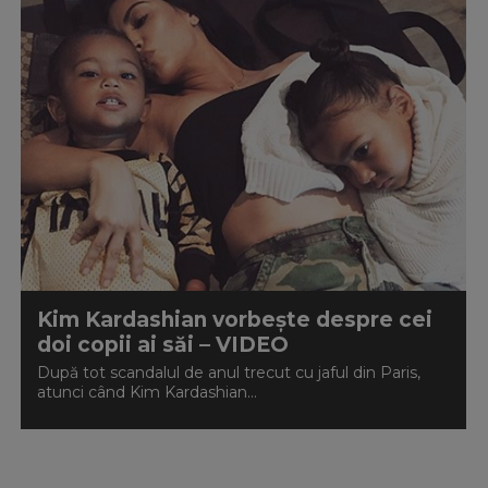
Kim Kardashian vorbește despre cei
doi copii ai săi – VIDEO
După tot scandalul de anul trecut cu jaful din Paris,
atunci când Kim Kardashian...