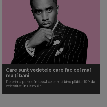
Care sunt vedetele care fac cei mai
mulți bani
Pe prima poziție în topul celor mai bine plătite 100 de
celebrități în ultimul a...