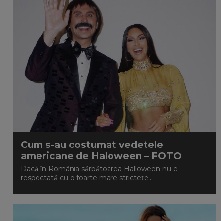
Cum s-au costumat vedetele
americane de Haloween – FOTO
Dacă în România sărbătoarea Halloween nu e
respectată cu o foarte mare strictețe...