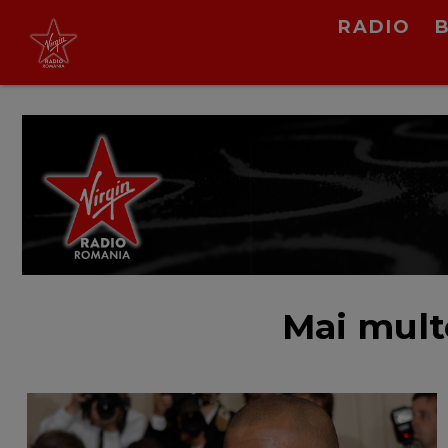
Virgin Radio Drive Time
RADIO
cu Silviu Andrei
16:00 - 19:00
LIVE &
PODCAST
Mai mult