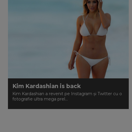
Kim Kardashian is back
Kim Kardashian a revenit pe Instagram şi Twitter cu o
fotografie ultra mega prel...