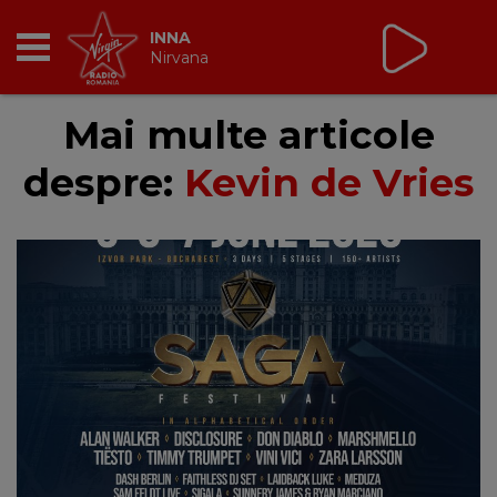
INNA
Nirvana
RADIO
Mai multe articole
despre:
Kevin de Vries
BREAKFAST
TIC TALK
CÂȘTIGĂ
HOT 30
DANCEFLOOR CHART
RADIO ACADEMY