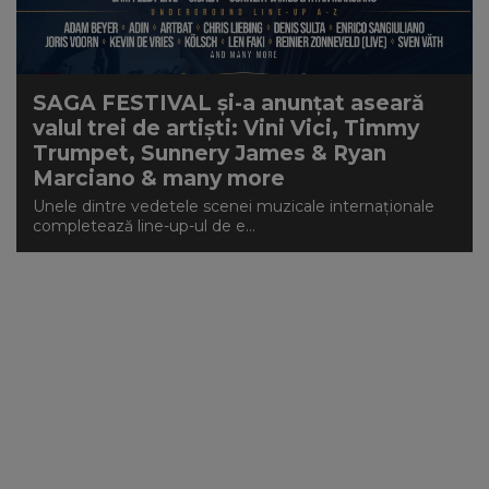
NEWS
CONTUL MEU
SAGA FESTIVAL și-a anunțat aseară
valul trei de artiști: Vini Vici, Timmy
Trumpet, Sunnery James & Ryan
Marciano & many more
Unele dintre vedetele scenei muzicale internaționale
completează line-up-ul de e...