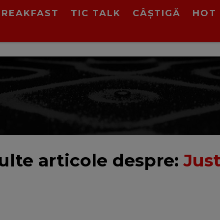
BREAKFAST
TIC TALK
CÂȘTIGĂ
HOT 
lte articole despre:
Jus