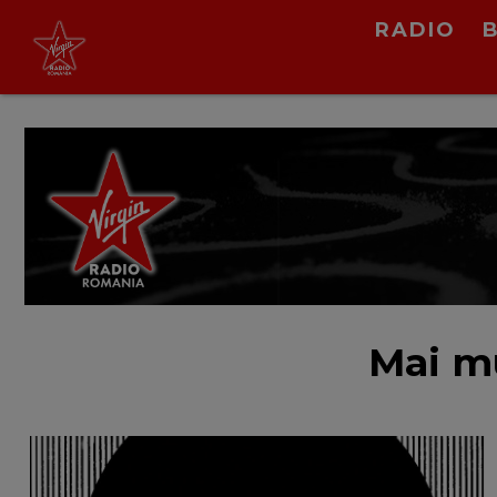
RADIO
Minelli
Full Option
LIVE &
PODCAST
Mai mu