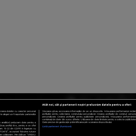
Atât noi, cât și partenerii noștri prelucrăm datele pentru a oferi:
crarea datelor cu caracter personal.
Stocarea și/sau accesarea informațiilor de pe un dispozitiv. Măsurarea performanței reclamelo
profilurilor pentru selectarea conținutului personalizat. Crearea profilurilor de conținut personali
 alegeri vor fi raportate partenerilor
personalizate. Crearea profilurilor pentru publicitate personalizată. Măsurarea performanței 
combinații de date din surse diferite. Utilizarea de date limitate pentru a selecta publicitatea.
Date precise de geolocație și identificarea prin scanarea dispozitivului.
te analitice) prelucram date pentru a
sau profilul dvs., pentru a va oferi
Listă parteneri (furnizori)
e art. 15-22 din GDPR in legatura cu
TOATE”, acceptati folosirea tuturor
 care colaboram. Prin click pe “VREAU