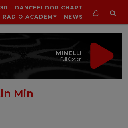
30
DANCEFLOOR CHART
RADIO ACADEMY
NEWS
MINELLI
Full Option
tin Min