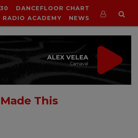
30
DANCEFLOOR CHART
RADIO ACADEMY
NEWS
ALEX VELEA
Carnaval
 Made This