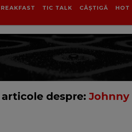
BREAKFAST
TIC TALK
CÂȘTIGĂ
HOT 
 articole despre:
Johnny