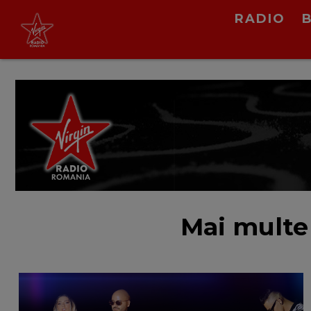
RADIO
Alex Velea
Carnaval
LIVE &
PODCAST
Mai multe