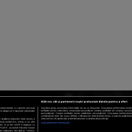
Atât noi, cât și partenerii noștri prelucrăm datele pentru a oferi:
crarea datelor cu caracter personal.
Stocarea și/sau accesarea informațiilor de pe un dispozitiv. Măsurarea performanței reclamelo
profilurilor pentru selectarea conținutului personalizat. Crearea profilurilor de conținut personali
 alegeri vor fi raportate partenerilor
personalizate. Crearea profilurilor pentru publicitate personalizată. Măsurarea performanței 
combinații de date din surse diferite. Utilizarea de date limitate pentru a selecta publicitatea.
Date precise de geolocație și identificarea prin scanarea dispozitivului.
te analitice) prelucram date pentru a
sau profilul dvs., pentru a va oferi
Listă parteneri (furnizori)
e art. 15-22 din GDPR in legatura cu
TOATE”, acceptati folosirea tuturor
 care colaboram. Prin click pe “VREAU