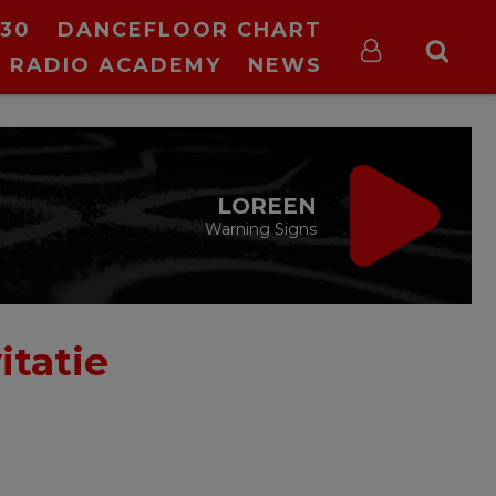
30
DANCEFLOOR CHART
RADIO ACADEMY
NEWS
LOREEN
Warning Signs
itatie