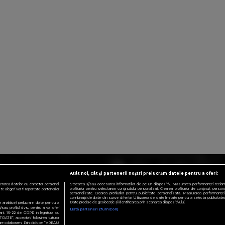
Atât noi, cât și partenerii noștri prelucrăm datele pentru a oferi:
crarea datelor cu caracter personal.
Stocarea și/sau accesarea informațiilor de pe un dispozitiv. Măsurarea performanței reclamelo
profilurilor pentru selectarea conținutului personalizat. Crearea profilurilor de conținut personali
 alegeri vor fi raportate partenerilor
personalizate. Crearea profilurilor pentru publicitate personalizată. Măsurarea performanței 
combinații de date din surse diferite. Utilizarea de date limitate pentru a selecta publicitatea.
Date precise de geolocație și identificarea prin scanarea dispozitivului.
te analitice) prelucram date pentru a
sau profilul dvs., pentru a va oferi
Listă parteneri (furnizori)
e art. 15-22 din GDPR in legatura cu
TOATE”, acceptati folosirea tuturor
 care colaboram. Prin click pe “VREAU