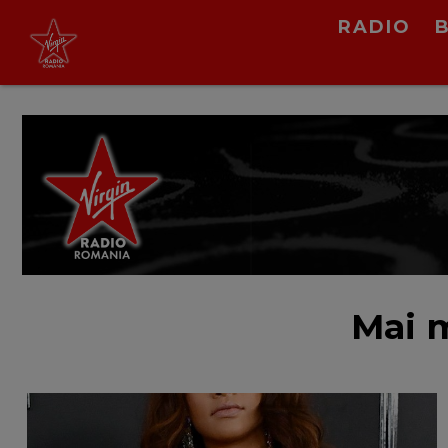
RADIO
Loreen
Warning Signs
LIVE &
PODCAST
Mai m