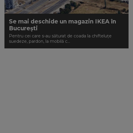
Se mai deschide un magazin IKEA în
București
Pentru cei care s-au săturat de coada la chifteluțe
suedeze, pardon, la mobilă c...