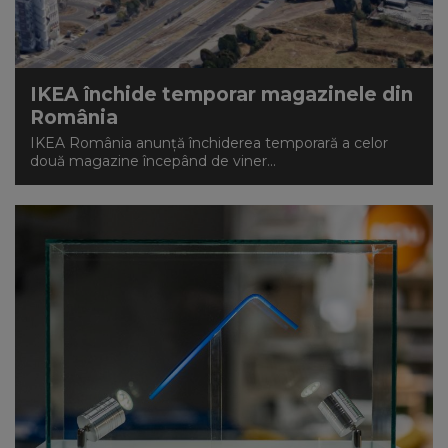
NEWS
CONTUL MEU
IKEA închide temporar magazinele din
România
IKEA România anunță închiderea temporară a celor
două magazine începând de viner...