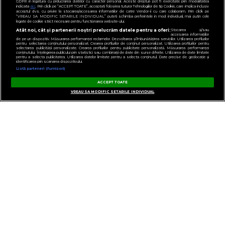
GDPR in legatura cu prelucrarea datelor cu caracter personal. Aceste drepturi pot fi exercitate prin modalitatea
indicata
aici
. Prin click pe “ACCEPT TOATE”, acceptati folosirea tuturor Tehnologiilor de tip Cookie, care implica inclusiv
acceptul dvs. cu privire la stocarea/accesarea informatiilor de catre Vendor-ii cu care colaboram. Prin click pe
“VREAU SA MODIFIC SETARILE INDIVIDUAL” puteti schimba preferintele in mod individual, mai putin cele
legate de cookie strict necesare pentru functionarea website-ului.
Atât noi, cât și partenerii noștri prelucrăm datele pentru a oferi:
Stocarea și/sau
accesarea informațiilor
de pe un dispozitiv. Măsurarea performanței reclamelor. Dezvoltarea și îmbunătățirea serviciilor. Utilizarea profilurilor
pentru selectarea conținutului personalizat. Crearea profilurilor de conținut personalizat. Utilizarea profilurilor pentru
selectarea publicității personalizate. Crearea profilurilor pentru publicitate personalizată. Măsurarea performanței
conținutului. Înțelegerea publicului prin statistici sau combinații de date din surse diferite. Utilizarea de date limitate
pentru a selecta publicitatea. Utilizarea datelor limitate pentru a selecta conținutul. Date precise de geolocație și
identificarea prin scanarea dispozitivului.
Listă parteneri (furnizori)
ACCEPT TOATE
VREAU SA MODIFIC SETARILE INDIVIDUAL
GESTIONAȚI PREFERINȚELE
CONTACT
POLITICA DE CONFIDENȚIALITATE
NOTĂ DE INFORMARE
TERMENI ȘI CONDIȚII
COD DEONTOLOGIC
PUBLICITATE PRIN RRM