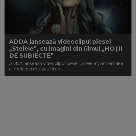
NEWS
CONTUL MEU
ADDA lansează videoclipul piesei
„Stelele”, cu imagini din filmul „HOȚII
DE SUBIECTE”
ADDA lansează videoclipul piesei „Stelele”, un remake
al melodiei realizate împr...