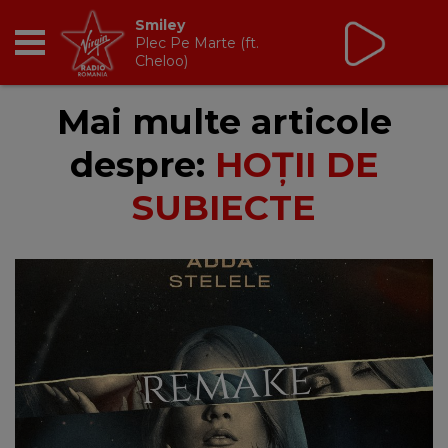
Smiley
Plec Pe Marte (ft.
Cheloo)
RADIO
Mai multe articole
despre:
HOȚII DE
BREAKFAST
SUBIECTE
TIC TALK
CÂȘTIGĂ
HOT 30
DANCEFLOOR CHART
RADIO ACADEMY