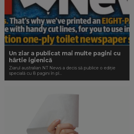
Un ziar a publicat mai multe pagini cu
hârtie igienică
Ziarul australian NT News a decis să publice o ediție
specială cu 8 pagini în pl...