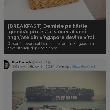
[BREAKFAST] Demisie pe hârtie
igienică: protestul sincer al unei
angajate din Singapore devine viral
O scenă neobișnuită dintr-un birou din Singapore a
devenit virală după ce o anga...