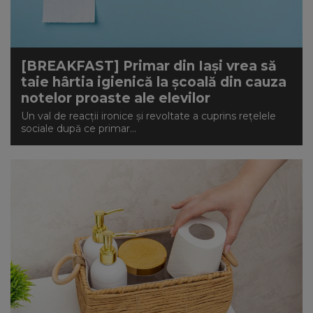
NEWS
CONTUL MEU
[BREAKFAST] Primar din Iași vrea să
taie hârtia igienică la școală din cauza
notelor proaste ale elevilor
Un val de reacții ironice și revoltate a cuprins rețelele
sociale după ce primar...