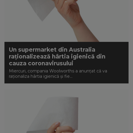
Un supermarket din Australia
raţionalizează hârtia igienică din
cauza coronavirusului
Miercuri, compania Woolworths a anunţat că va
raţionaliza hârtia igienică şi fie...