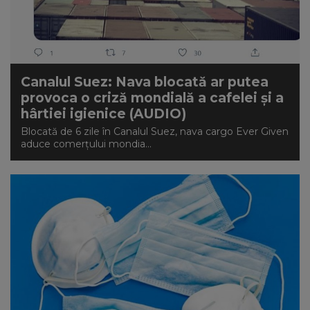
Canalul Suez: Nava blocată ar putea
provoca o criză mondială a cafelei şi a
hârtiei igienice (AUDIO)
Blocată de 6 zile în Canalul Suez, nava cargo Ever Given
aduce comerţului mondia...