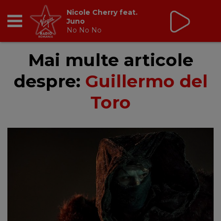
Nicole Cherry feat.
Juno
No No No
RADIO
Mai multe articole
despre:
Guillermo del
BREAKFAST
Toro
TIC TALK
CÂȘTIGĂ
HOT 30
DANCEFLOOR CHART
RADIO ACADEMY